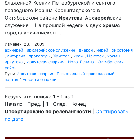
блаженной Ксении Петербургской и святого
праведного Иоанна Кронштадтского в
Октябрьском районе
Иркутск
а. Арх
иерей
ские
служения На прошлой недели в двух
храм
ах
города архиепископ ...
Изменен: 23.11.2009
архиерей
,
архиерейское служение
,
диакон
,
иерей
,
хиротония
,
литургия
,
проповедь
,
Христос
,
храм
,
Иркутск
,
храмы
иркутска
,
Иркутская епархия
,
Ново-Ленино
,
Октябрьский
район
Путь:
Иркутская епархия. Региональный православный
портал
/
Новости епархии
Результаты поиска 1 - 1 из 1
Начало | Пред. |
1
| След. | Конец
Отсортировано по релевантности
|
Сортировать
по дате