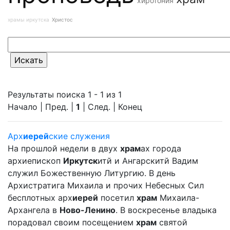
хиротония
храмы иркутска
Христос
Результаты поиска 1 - 1 из 1
Начало | Пред. |
1
| След. | Конец
Арх
иерей
ские служения
На прошлой недели в двух
храм
ах города
архиепископ
Иркутск
итй и Ангарскитй Вадим
служил Божественную Литургию. В день
Архистратига Михаила и прочих Небесных Сил
бесплотных арх
иерей
посетил
храм
Михаила-
Архангела в
Ново-Ленино
. В воскресенье владыка
порадовал своим посещением
храм
святой