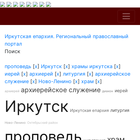
Иркутская епархия. Региональный православный
портал
Поиск
проповедь
[
x
]
Иркутск
[
x
]
храмы иркутска
[
x
]
иерей
[
x
]
архиерей
[
x
]
литургия
[
x
]
архиерейское
служение
[
x
]
Ново-Ленино
[
x
]
храм
[
x
]
архиерейское служение
иерей
архиерей
диакон
Иркутск
литургия
Иркутская епархия
Ново-Ленино
Октябрьский район
проповедь
храм