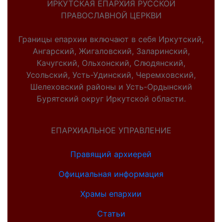
ИРКУТСКАЯ ЕПАРХИЯ РУССКОЙ
ПРАВОСЛАВНОЙ ЦЕРКВИ
Границы епархии включают в себя Иркутский,
Ангарский, Жигаловский, Заларинский,
Качугский, Ольхонский, Слюдянский,
Усольский, Усть-Удинский, Черемховский,
Шелеховский районы и Усть-Ордынский
Бурятский округ Иркутской области.
ЕПАРХИАЛЬНОЕ УПРАВЛЕНИЕ
Правящий архиерей
Официальная информация
Храмы епархии
Статьи