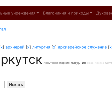
льные учреждения
Благочиния и приходы
Духове
тал
[
x
]
архиерей
[
x
]
литургия
[
x
]
архиерейское служение
[
x
ркутск
литургия
Иркутская епархия
Ново-Ленино
Октя