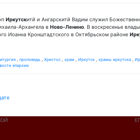
оп
Иркутск
итй и Ангарскитй Вадим служил Божественн
ихаила-Архангела в
Ново-Ленино
. В воскресенье влад
ного Иоанна Кронштадтского в Октябрьском районе
Ирк
итургия
,
проповедь
,
Христос
,
храм
,
Иркутск
,
храмы иркутска
,
Ир
вости епархии
дате
КОЙ
Е