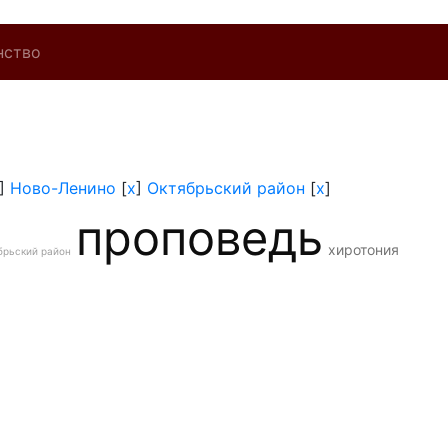
нство
]
Ново-Ленино
[
x
]
Октябрьский район
[
x
]
проповедь
хиротония
брьский район