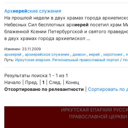
Арх
иерей
ские служения
На прошлой недели в двух храмах города архиеписк
Небесных Сил бесплотных арх
иерей
посетил храм М
блаженной Ксении Петербургской и святого правед
в двух храмах города архиепископ ...
Изменен: 23.11.2009
архиерей
,
архиерейское служение
,
диакон
,
иерей
,
хиротония
,
л
Путь:
Иркутская епархия. Региональный православный портал
/
Но
Результаты поиска 1 - 1 из 1
Начало | Пред. |
1
| След. | Конец
Отсортировано по релевантности
|
Сортировать по 
ИРКУТСКАЯ ЕПАРХИЯ РУСС
ПРАВОСЛАВНОЙ ЦЕРКВИ