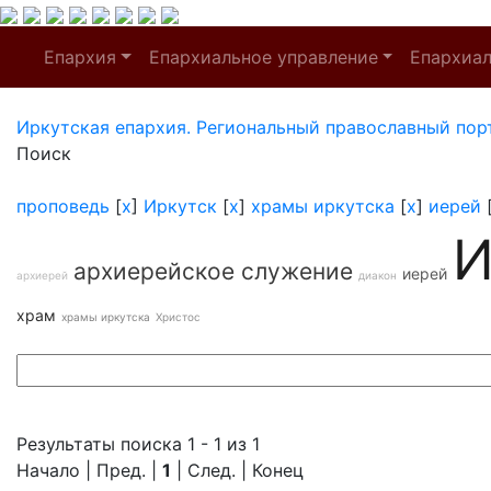
Епархия
Епархиальное управление
Епархиа
Иркутская епархия. Региональный православный пор
Поиск
проповедь
[
x
]
Иркутск
[
x
]
храмы иркутска
[
x
]
иерей
И
архиерейское служение
иерей
архиерей
диакон
храм
храмы иркутска
Христос
Результаты поиска 1 - 1 из 1
Начало | Пред. |
1
| След. | Конец