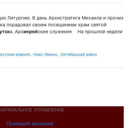
ую Литургию. В день Архистратига Михаила и прочих
ыка порадовал своим посещением храм святой
утск
а. Арх
иерей
ские служения На прошлой недели
кутская епархия
,
Ново-Ленино
,
Октябрьский район
ПАРХИАЛЬНОЕ УПРАВЛЕНИЕ
Правящий архиерей