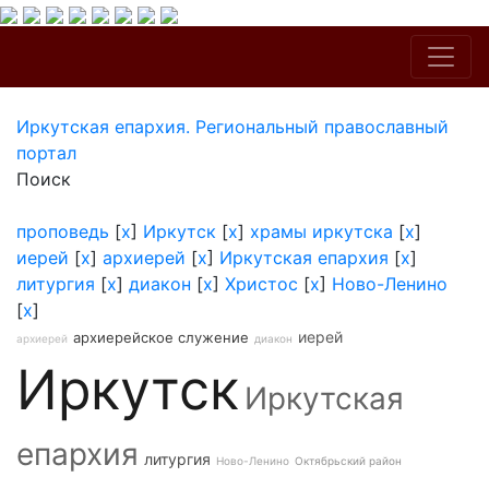
Иркутская епархия. Региональный православный
портал
Поиск
проповедь
[
x
]
Иркутск
[
x
]
храмы иркутска
[
x
]
иерей
[
x
]
архиерей
[
x
]
Иркутская епархия
[
x
]
литургия
[
x
]
диакон
[
x
]
Христос
[
x
]
Ново-Ленино
[
x
]
иерей
архиерейское служение
архиерей
диакон
Иркутск
Иркутская
епархия
литургия
Ново-Ленино
Октябрьский район