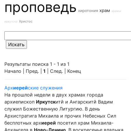
проповедь
храм
хиротония
храмы
Христос
иркутска
Результаты поиска 1 - 1 из 1
Начало | Пред. |
1
| След. | Конец
Арх
иерей
ские служения
На прошлой недели в двух храмах города
архиепископ
Иркутск
итй и Ангарскитй Вадим
служил Божественную Литургию. В день
Архистратига Михаила и прочих Небесных Сил
бесплотных арх
иерей
посетил храм Михаила-
Архангела в
Ново-Ленино
. В воскресенье владыка