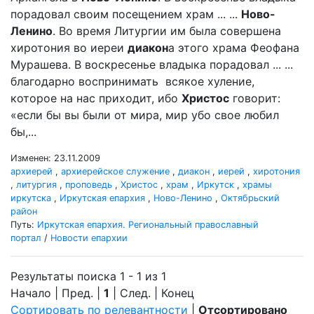
порадовал своим посещением храм ... ...
Ново-
Ленино
. Во время Литургии им была совершена
хиротония во иереи
диакон
а этого храма Феофана
Мурашева. В воскресенье владыка порадовал ... ...
благодарно воспринимать всякое хуление,
которое на нас приходит, ибо
Христос
говорит:
«если бы вы были от мира, мир убо свое любил
бы,...
Изменен: 23.11.2009
архиерей
,
архиерейское служение
,
диакон
,
иерей
,
хиротония
,
литургия
,
проповедь
,
Христос
,
храм
,
Иркутск
,
храмы
иркутска
,
Иркутская епархия
,
Ново-Ленино
,
Октябрьский
район
Путь:
Иркутская епархия. Региональный православный
портал
/
Новости епархии
Результаты поиска 1 - 1 из 1
Начало | Пред. |
1
| След. | Конец
Сортировать по релевантности
|
Отсортировано