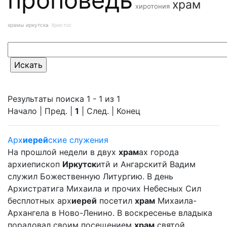
храм
хиротония
храмы иркутска
Христос
Результаты поиска 1 - 1 из 1
Начало | Пред. |
1
| След. | Конец
Арх
иерей
ские служения
На прошлой недели в двух
храм
ах города
архиепископ
Иркутск
итй и Ангарскитй Вадим
служил Божественную Литургию. В день
Архистратига Михаила и прочих Небесных Сил
бесплотных арх
иерей
посетил
храм
Михаила-
Архангела в Ново-Ленино. В воскресенье владыка
порадовал своим посещением
храм
святой