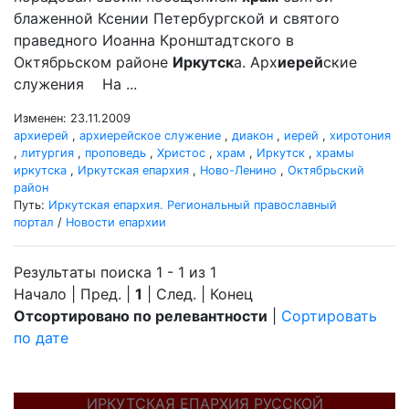
блаженной Ксении Петербургской и святого
праведного Иоанна Кронштадтского в
Октябрьском районе
Иркутск
а. Арх
иерей
ские
служения На ...
Изменен: 23.11.2009
архиерей
,
архиерейское служение
,
диакон
,
иерей
,
хиротония
,
литургия
,
проповедь
,
Христос
,
храм
,
Иркутск
,
храмы
иркутска
,
Иркутская епархия
,
Ново-Ленино
,
Октябрьский
район
Путь:
Иркутская епархия. Региональный православный
портал
/
Новости епархии
Результаты поиска 1 - 1 из 1
Начало | Пред. |
1
| След. | Конец
Отсортировано по релевантности
|
Сортировать
по дате
ИРКУТСКАЯ ЕПАРХИЯ РУССКОЙ