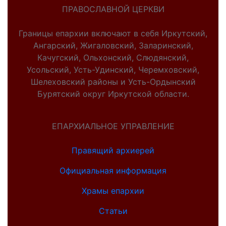
ПРАВОСЛАВНОЙ ЦЕРКВИ
Границы епархии включают в себя Иркутский,
Ангарский, Жигаловский, Заларинский,
Качугский, Ольхонский, Слюдянский,
Усольский, Усть-Удинский, Черемховский,
Шелеховский районы и Усть-Ордынский
Бурятский округ Иркутской области.
ЕПАРХИАЛЬНОЕ УПРАВЛЕНИЕ
Правящий архиерей
Официальная информация
Храмы епархии
Статьи