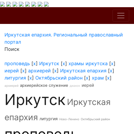
Иркутская епархия. Региональный православный
портал
Поиск
проповедь
[
x
]
Иркутск
[
x
]
храмы иркутска
[
x
]
иерей
[
x
]
архиерей
[
x
]
Иркутская епархия
[
x
]
литургия
[
x
]
Октябрьский район
[
x
]
храм
[
x
]
иерей
архиерейское служение
архиерей
диакон
Иркутск
Иркутская
епархия
литургия
Ново-Ленино
Октябрьский район
проповедь