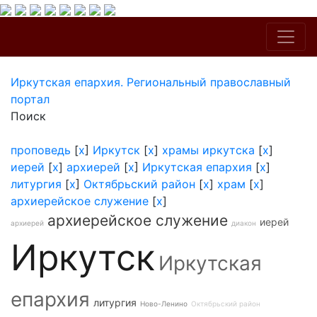
Иркутская епархия. Региональный православный
портал
Поиск
проповедь
[
x
]
Иркутск
[
x
]
храмы иркутска
[
x
]
иерей
[
x
]
архиерей
[
x
]
Иркутская епархия
[
x
]
литургия
[
x
]
Октябрьский район
[
x
]
храм
[
x
]
архиерейское служение
[
x
]
архиерейское служение
иерей
архиерей
диакон
Иркутск
Иркутская
епархия
литургия
Ново-Ленино
Октябрьский район