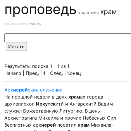
проповедь
храм
хиротония
храмы иркутска
Христос
Результаты поиска 1 - 1 из 1
Начало | Пред. |
1
| След. | Конец
Арх
иерей
ские служения
На прошлой недели в двух
храм
ах города
архиепископ
Иркутск
итй и Ангарскитй Вадим
служил Божественную Литургию. В день
Архистратига Михаила и прочих Небесных Сил
бесплотных арх
иерей
посетил
храм
Михаила-