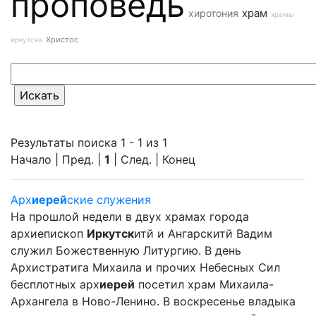
проповедь
храм
хиротония
храмы
Христос
иркутска
Результаты поиска 1 - 1 из 1
Начало | Пред. |
1
| След. | Конец
Арх
иерей
ские служения
На прошлой недели в двух храмах города
архиепископ
Иркутск
итй и Ангарскитй Вадим
служил Божественную Литургию. В день
Архистратига Михаила и прочих Небесных Сил
бесплотных арх
иерей
посетил храм Михаила-
Архангела в Ново-Ленино. В воскресенье владыка