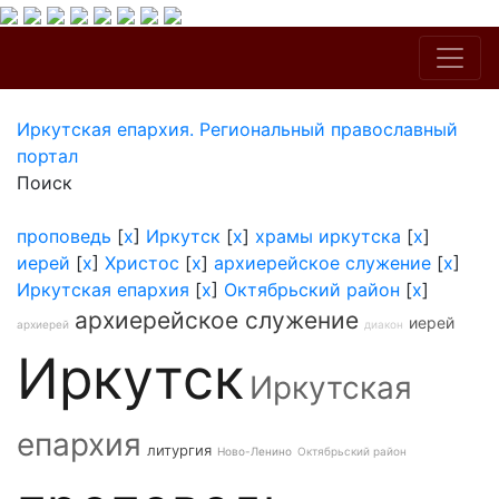
Иркутская епархия. Региональный православный
портал
Поиск
проповедь
[
x
]
Иркутск
[
x
]
храмы иркутска
[
x
]
иерей
[
x
]
Христос
[
x
]
архиерейское служение
[
x
]
Иркутская епархия
[
x
]
Октябрьский район
[
x
]
архиерейское служение
иерей
архиерей
диакон
Иркутск
Иркутская
епархия
литургия
Ново-Ленино
Октябрьский район