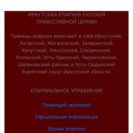
ИРКУТСКАЯ ЕПАРХИЯ РУССКОЙ
ПРАВОСЛАВНОЙ ЦЕРКВИ
Границы епархии включают в себя Иркутский,
Ангарский, Жигаловский, Заларинский,
Качугский, Ольхонский, Слюдянский,
Усольский, Усть-Удинский, Черемховский,
Шелеховский районы и Усть-Ордынский
Бурятский округ Иркутской области.
ЕПАРХИАЛЬНОЕ УПРАВЛЕНИЕ
Правящий архиерей
Официальная информация
Храмы епархии