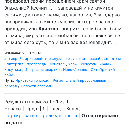
порадовал своим посещением храм святой
блаженной Ксении ... ... заповедей и не кичится
своими достоинствами, но, напротив, благодарно
воспринимать всякое хуление, которое на нас
приходит, ибо
Христос
говорит: «если бы вы были
от мира, мир убо свое любил бы, но понеже вы не
от мира сего суть, то и мир вас возненавидит....
Изменен: 23.11.2009
архиерей
,
архиерейское служение
,
диакон
,
иерей
,
хиротония
,
литургия
,
проповедь
,
Христос
,
храм
,
Иркутск
,
храмы
иркутска
,
Иркутская епархия
,
Ново-Ленино
,
Октябрьский
район
Путь:
Иркутская епархия. Региональный православный
портал
/
Новости епархии
Результаты поиска 1 - 1 из 1
Начало | Пред. |
1
| След. | Конец
Сортировать по релевантности
|
Отсортировано
по дате