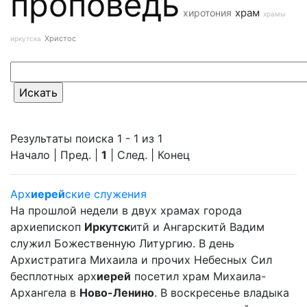
проповедь
храм
хиротония
храмы
Христос
иркутска
Результаты поиска 1 - 1 из 1
Начало | Пред. |
1
| След. | Конец
Арх
иерей
ские служения
На прошлой недели в двух храмах города
архиепископ
Иркутск
итй и Ангарскитй Вадим
служил Божественную Литургию. В день
Архистратига Михаила и прочих Небесных Сил
бесплотных арх
иерей
посетил храм Михаила-
Архангела в
Ново-Ленино
. В воскресенье владыка