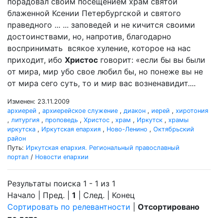
порадовал своим посещением храм святой
блаженной Ксении Петербургской и святого
праведного ... ... заповедей и не кичится своими
достоинствами, но, напротив, благодарно
воспринимать всякое хуление, которое на нас
приходит, ибо
Христос
говорит: «если бы вы были
от мира, мир убо свое любил бы, но понеже вы не
от мира сего суть, то и мир вас возненавидит....
Изменен: 23.11.2009
архиерей
,
архиерейское служение
,
диакон
,
иерей
,
хиротония
,
литургия
,
проповедь
,
Христос
,
храм
,
Иркутск
,
храмы
иркутска
,
Иркутская епархия
,
Ново-Ленино
,
Октябрьский
район
Путь:
Иркутская епархия. Региональный православный
портал
/
Новости епархии
Результаты поиска 1 - 1 из 1
Начало | Пред. |
1
| След. | Конец
Сортировать по релевантности
|
Отсортировано