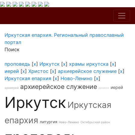
Иркутская епархия. Региональный православный
портал
Поиск
проповедь
[
x
]
Иркутск
[
x
]
храмы иркутска
[
x
]
иерей
[
x
]
Христос
[
x
]
архиерейское служение
[
x
]
Иркутская епархия
[
x
]
Ново-Ленино
[
x
]
архиерейское служение
иерей
архиерей
диакон
Иркутск
Иркутская
епархия
литургия
Ново-Ленино
Октябрьский район