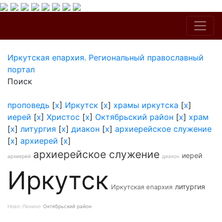
Иркутская епархия. Региональный православный
портал
Поиск
проповедь
[
x
]
Иркутск
[
x
]
храмы иркутска
[
x
]
иерей
[
x
]
Христос
[
x
]
Октябрьский район
[
x
]
храм
[
x
]
литургия
[
x
]
диакон
[
x
]
архиерейское служение
[
x
]
архиерей
[
x
]
архиерейское служение
иерей
архиерей
диакон
Иркутск
литургия
Иркутская епархия
Ново-Ленино
Октябрьский район