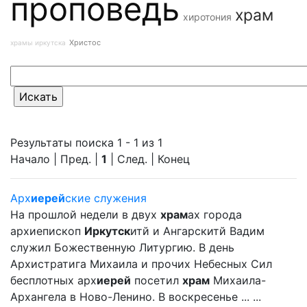
проповедь
храм
хиротония
Христос
храмы иркутска
Результаты поиска 1 - 1 из 1
Начало | Пред. |
1
| След. | Конец
Арх
иерей
ские служения
На прошлой недели в двух
храм
ах города
архиепископ
Иркутск
итй и Ангарскитй Вадим
служил Божественную Литургию. В день
Архистратига Михаила и прочих Небесных Сил
бесплотных арх
иерей
посетил
храм
Михаила-
Архангела в Ново-Ленино. В воскресенье ... ...