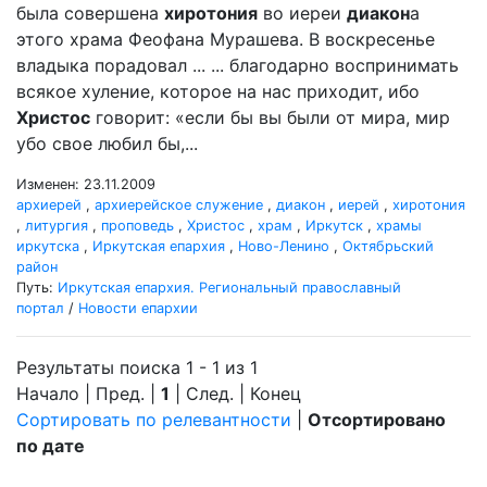
была совершена
хиротония
во иереи
диакон
а
этого храма Феофана Мурашева. В воскресенье
владыка порадовал ... ... благодарно воспринимать
всякое хуление, которое на нас приходит, ибо
Христос
говорит: «если бы вы были от мира, мир
убо свое любил бы,...
Изменен: 23.11.2009
архиерей
,
архиерейское служение
,
диакон
,
иерей
,
хиротония
,
литургия
,
проповедь
,
Христос
,
храм
,
Иркутск
,
храмы
иркутска
,
Иркутская епархия
,
Ново-Ленино
,
Октябрьский
район
Путь:
Иркутская епархия. Региональный православный
портал
/
Новости епархии
Результаты поиска 1 - 1 из 1
Начало | Пред. |
1
| След. | Конец
Сортировать по релевантности
|
Отсортировано
по дате