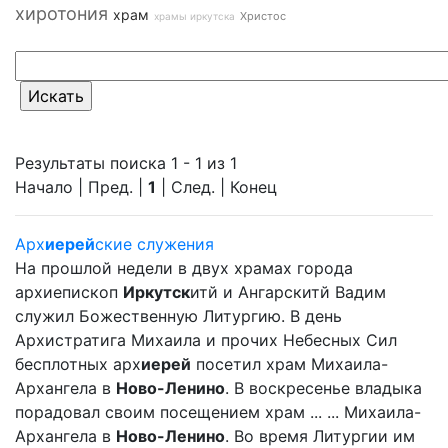
хиротония
храм
Христос
храмы иркутска
Результаты поиска 1 - 1 из 1
Начало | Пред. |
1
| След. | Конец
Арх
иерей
ские служения
На прошлой недели в двух храмах города
архиепископ
Иркутск
итй и Ангарскитй Вадим
служил Божественную Литургию. В день
Архистратига Михаила и прочих Небесных Сил
бесплотных арх
иерей
посетил храм Михаила-
Архангела в
Ново-Ленино
. В воскресенье владыка
порадовал своим посещением храм ... ... Михаила-
Архангела в
Ново-Ленино
. Во время Литургии им