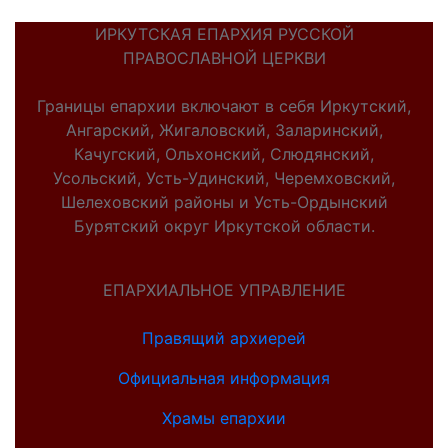
ИРКУТСКАЯ ЕПАРХИЯ РУССКОЙ
ПРАВОСЛАВНОЙ ЦЕРКВИ
Границы епархии включают в себя Иркутский,
Ангарский, Жигаловский, Заларинский,
Качугский, Ольхонский, Слюдянский,
Усольский, Усть-Удинский, Черемховский,
Шелеховский районы и Усть-Ордынский
Бурятский округ Иркутской области.
ЕПАРХИАЛЬНОЕ УПРАВЛЕНИЕ
Правящий архиерей
Официальная информация
Храмы епархии