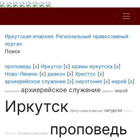
Иркутская епархия. Региональный православный
портал
Поиск
проповедь
[
x
]
Иркутск
[
x
]
храмы иркутска
[
x
]
Ново-Ленино
[
x
]
диакон
[
x
]
Христос
[
x
]
архиерейское служение
[
x
]
хиротония
[
x
]
иерей
[
x
]
архиерейское служение
иерей
архиерей
диакон
Иркутск
литургия
Иркутская епархия
Ново-
проповедь
Ленино
Октябрьский район