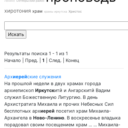
Ленино
Октябрьский район
хиротония
храм
Христос
храмы иркутска
Результаты поиска 1 - 1 из 1
Начало | Пред. |
1
| След. | Конец
Арх
иерей
ские служения
На прошлой недели в двух храмах города
архиепископ
Иркутск
итй и Ангарскитй Вадим
служил Божественную Литургию. В день
Архистратига Михаила и прочих Небесных Сил
бесплотных арх
иерей
посетил храм Михаила-
Архангела в
Ново-Ленино
. В воскресенье владыка
порадовал своим посещением храм ... ... Михаила-