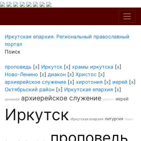
Иркутская епархия. Региональный православный
портал
Поиск
проповедь
[
x
]
Иркутск
[
x
]
храмы иркутска
[
x
]
Ново-Ленино
[
x
]
диакон
[
x
]
Христос
[
x
]
архиерейское служение
[
x
]
хиротония
[
x
]
иерей
[
x
]
Октябрьский район
[
x
]
Иркутская епархия
[
x
]
архиерейское служение
иерей
архиерей
диакон
Иркутск
литургия
Иркутская епархия
Ново-
проповедь