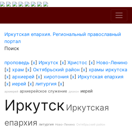
Иркутская епархия. Региональный православный
портал
Поиск
проповедь
[
x
]
Иркутск
[
x
]
Христос
[
x
]
Ново-Ленино
[
x
]
храм
[
x
]
Октябрьский район
[
x
]
храмы иркутска
[
x
]
архиерей
[
x
]
хиротония
[
x
]
Иркутская епархия
[
x
]
иерей
[
x
]
литургия
[
x
]
иерей
архиерейское служение
архиерей
диакон
Иркутск
Иркутская
епархия
литургия
Ново-Ленино
Октябрьский район