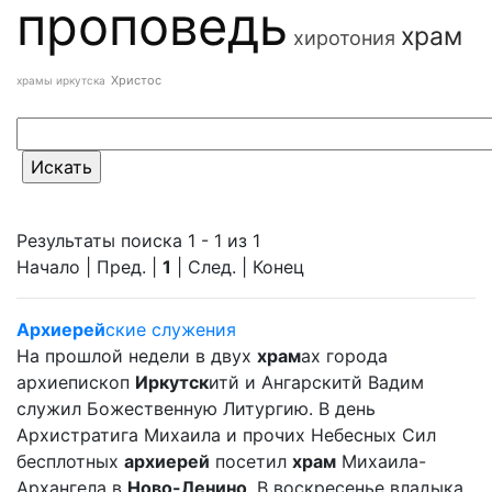
проповедь
храм
хиротония
Христос
храмы иркутска
Результаты поиска 1 - 1 из 1
Начало | Пред. |
1
| След. | Конец
Архиерей
ские служения
На прошлой недели в двух
храм
ах города
архиепископ
Иркутск
итй и Ангарскитй Вадим
служил Божественную Литургию. В день
Архистратига Михаила и прочих Небесных Сил
бесплотных
архиерей
посетил
храм
Михаила-
Архангела в
Ново-Ленино
. В воскресенье владыка