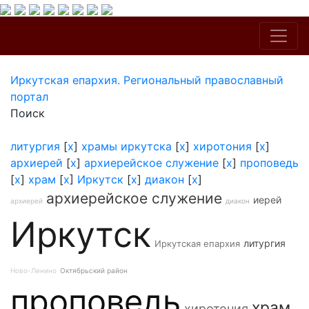
Иркутская епархия. Региональный православный
портал
Поиск
литургия
[
x
]
храмы иркутска
[
x
]
хиротония
[
x
]
архиерей
[
x
]
архиерейское служение
[
x
]
проповедь
[
x
]
храм
[
x
]
Иркутск
[
x
]
диакон
[
x
]
архиерейское служение
иерей
архиерей
диакон
Иркутск
литургия
Иркутская епархия
Ново-Ленино
Октябрьский район
проповедь
храм
хиротония