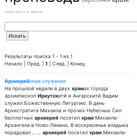
храмы иркутска
Христос
Результаты поиска 1 - 1 из 1
Начало | Пред. |
1
| След. | Конец
Архиерей
ские служения
На прошлой недели в двух
храм
ах города
архиепископ
Иркутск
итй и Ангарскитй Вадим
служил Божественную Литургию. В день
Архистратига Михаила и прочих Небесных Сил
бесплотных
архиерей
посетил
храм
Михаила-
Архангела в Ново-Ленино. В воскресенье владыка
порадовал ... ...
архиерей
посетил
храм
Михаила-