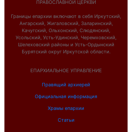
ПРАВОСЛАВНОЙ ЦЕРКВИ
Границы епархии включают в себя Иркутский,
Ангарский, Жигаловский, Заларинский,
Качугский, Ольхонский, Слюдянский,
Усольский, Усть-Удинский, Черемховский,
Шелеховский районы и Усть-Ордынский
Бурятский округ Иркутской области.
ЕПАРХИАЛЬНОЕ УПРАВЛЕНИЕ
Правящий архиерей
Официальная информация
Храмы епархии
Статьи