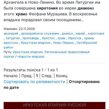
Архангела в Ново-Ленино. Во время Литургии им
была совершена
хиротония
во иереи
диакон
а
этого
храм
а Феофана Мурашева. В воскресенье
владыка порадовал своим посещением...
Изменен: 23.11.2009
архиерей
,
архиерейское служение
,
диакон
,
иерей
,
хиротония
,
литургия
,
проповедь
,
Христос
,
храм
,
Иркутск
,
храмы
иркутска
,
Иркутская епархия
,
Ново-Ленино
,
Октябрьский
район
Путь:
Иркутская епархия. Региональный православный
портал
/
Новости епархии
Результаты поиска 1 - 1 из 1
Начало | Пред. |
1
| След. | Конец
Сортировать по релевантности
|
Отсортировано
по дате
ИРКУТСКАЯ ЕПАРХИЯ РУССКОЙ