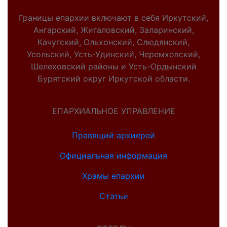
Границы епархии включают в себя Иркутский,
Ангарский, Жигаловский, Заларинский,
Качугский, Ольхонский, Слюдянский,
Усольский, Усть-Удинский, Черемховский,
Шелеховский районы и Усть-Ордынский
Бурятский округ Иркутской области.
ЕПАРХИАЛЬНОЕ УПРАВЛЕНИЕ
Правящий архиерей
Официальная информация
Храмы епархии
Статьи