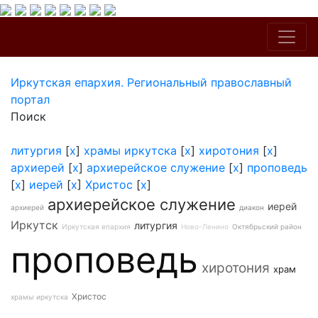
Иркутская епархия. Региональный православный
портал
Поиск
литургия
[
x
]
храмы иркутска
[
x
]
хиротония
[
x
]
архиерей
[
x
]
архиерейское служение
[
x
]
проповедь
[
x
]
иерей
[
x
]
Христос
[
x
]
архиерейское служение
иерей
архиерей
диакон
Иркутск
литургия
Иркутская епархия
Ново-Ленино
Октябрьский район
проповедь
хиротония
храм
Христос
храмы иркутска