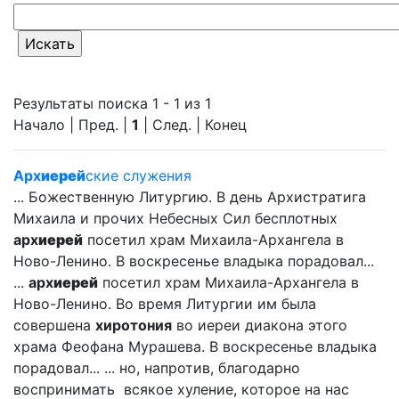
Результаты поиска 1 - 1 из 1
Начало | Пред. |
1
| След. | Конец
Арх
иерей
ские служения
... Божественную Литургию. В день Архистратига
Михаила и прочих Небесных Сил бесплотных
арх
иерей
посетил храм Михаила-Архангела в
Ново-Ленино. В воскресенье владыка порадовал...
...
арх
иерей
посетил храм Михаила-Архангела в
Ново-Ленино. Во время Литургии им была
совершена
хиротония
во иереи диакона этого
храма Феофана Мурашева. В воскресенье владыка
порадовал... ... но, напротив, благодарно
воспринимать всякое хуление, которое на нас