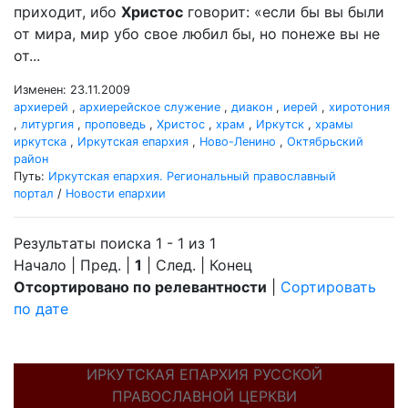
приходит, ибо
Христос
говорит: «если бы вы были
от мира, мир убо свое любил бы, но понеже вы не
от...
Изменен: 23.11.2009
архиерей
,
архиерейское служение
,
диакон
,
иерей
,
хиротония
,
литургия
,
проповедь
,
Христос
,
храм
,
Иркутск
,
храмы
иркутска
,
Иркутская епархия
,
Ново-Ленино
,
Октябрьский
район
Путь:
Иркутская епархия. Региональный православный
портал
/
Новости епархии
Результаты поиска 1 - 1 из 1
Начало | Пред. |
1
| След. | Конец
Отсортировано по релевантности
|
Сортировать
по дате
ИРКУТСКАЯ ЕПАРХИЯ РУССКОЙ
ПРАВОСЛАВНОЙ ЦЕРКВИ