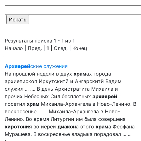
Результаты поиска 1 - 1 из 1
Начало | Пред. |
1
| След. | Конец
Арх
иерей
ские служения
На прошлой недели в двух
храм
ах города
архиепископ Иркутскитй и Ангарскитй Вадим
служил ... .... В день Архистратига Михаила и
прочих Небесных Сил бесплотных
арх
иерей
посетил
храм
Михаила-Архангела в Ново-Ленино. В
воскресенье ... ... Михаила-Архангела в Ново-
Ленино. Во время Литургии им была совершена
хиротония
во иереи
диакон
а этого
храм
а Феофана
Мурашева. В воскресенье владыка порадовал ... ...