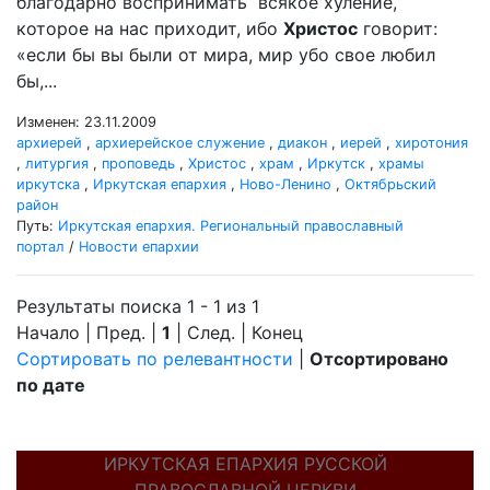
благодарно воспринимать всякое хуление,
которое на нас приходит, ибо
Христос
говорит:
«если бы вы были от мира, мир убо свое любил
бы,...
Изменен: 23.11.2009
архиерей
,
архиерейское служение
,
диакон
,
иерей
,
хиротония
,
литургия
,
проповедь
,
Христос
,
храм
,
Иркутск
,
храмы
иркутска
,
Иркутская епархия
,
Ново-Ленино
,
Октябрьский
район
Путь:
Иркутская епархия. Региональный православный
портал
/
Новости епархии
Результаты поиска 1 - 1 из 1
Начало | Пред. |
1
| След. | Конец
Сортировать по релевантности
|
Отсортировано
по дате
ИРКУТСКАЯ ЕПАРХИЯ РУССКОЙ