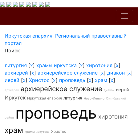
Иркутская епархия. Региональный православный
портал
Поиск
литургия
[
x
]
храмы иркутска
[
x
]
хиротония
[
x
]
архиерей
[
x
]
архиерейское служение
[
x
]
диакон
[
x
]
иерей
[
x
]
Христос
[
x
]
проповедь
[
x
]
храм
[
x
]
архиерейское служение
иерей
архиерей
диакон
Иркутск
литургия
Иркутская епархия
Ново-Ленино
Октябрьский
проповедь
хиротония
район
храм
Христос
храмы иркутска