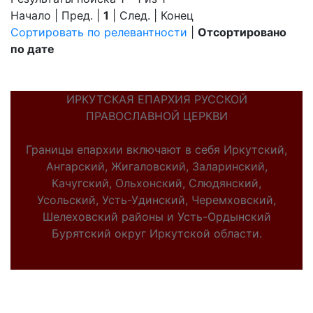
Начало | Пред. |
1
| След. | Конец
Сортировать по релевантности
|
Отсортировано
по дате
ИРКУТСКАЯ ЕПАРХИЯ РУССКОЙ
ПРАВОСЛАВНОЙ ЦЕРКВИ
Границы епархии включают в себя Иркутский,
Ангарский, Жигаловский, Заларинский,
Качугский, Ольхонский, Слюдянский,
Усольский, Усть-Удинский, Черемховский,
Шелеховский районы и Усть-Ордынский
Бурятский округ Иркутской области.