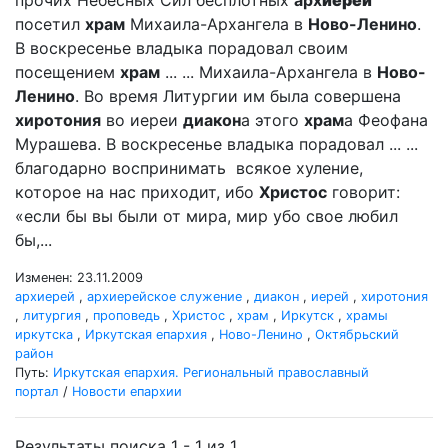
прочих Небесных Сил бесплотных
арх
иерей
посетил
храм
Михаила-Архангела в
Ново-Ленино
.
В воскресенье владыка порадовал своим
посещением
храм
... ... Михаила-Архангела в
Ново-
Ленино
. Во время Литургии им была совершена
хиротония
во иереи
диакон
а этого
храм
а Феофана
Мурашева. В воскресенье владыка порадовал ... ...
благодарно воспринимать всякое хуление,
которое на нас приходит, ибо
Христос
говорит:
«если бы вы были от мира, мир убо свое любил
бы,...
Изменен: 23.11.2009
архиерей
,
архиерейское служение
,
диакон
,
иерей
,
хиротония
,
литургия
,
проповедь
,
Христос
,
храм
,
Иркутск
,
храмы
иркутска
,
Иркутская епархия
,
Ново-Ленино
,
Октябрьский
район
Путь:
Иркутская епархия. Региональный православный
портал
/
Новости епархии
Результаты поиска 1 - 1 из 1