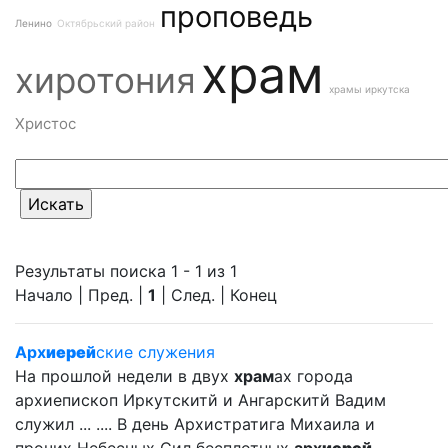
проповедь
Ленино
Октябрьский район
храм
хиротония
храмы иркутска
Христос
Результаты поиска 1 - 1 из 1
Начало | Пред. |
1
| След. | Конец
Арх
иерей
ские служения
На прошлой недели в двух
храм
ах города
архиепископ Иркутскитй и Ангарскитй Вадим
служил ... .... В день Архистратига Михаила и