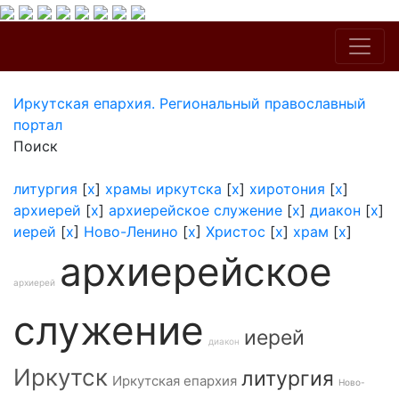
Иркутская епархия. Региональный православный
портал
Поиск
литургия
[
x
]
храмы иркутска
[
x
]
хиротония
[
x
]
архиерей
[
x
]
архиерейское служение
[
x
]
диакон
[
x
]
иерей
[
x
]
Ново-Ленино
[
x
]
Христос
[
x
]
храм
[
x
]
архиерейское
архиерей
служение
иерей
диакон
Иркутск
литургия
Иркутская епархия
Ново-