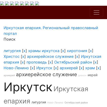
Иркутская епархия. Региональный православный
портал
Поиск
литургия
[
x
]
храмы иркутска
[
x
]
хиротония
[
x
]
Христос
[
x
]
архиерейское служение
[
x
]
Иркутская
епархия
[
x
]
проповедь
[
x
]
Октябрьский район
[
x
]
Ново-Ленино
[
x
]
Иркутск
[
x
]
архиерей
[
x
]
храм
[
x
]
архиерейское служение
иерей
архиерей
диакон
Иркутск
Иркутская
епархия
литургия
Ново-Ленино
Октябрьский район