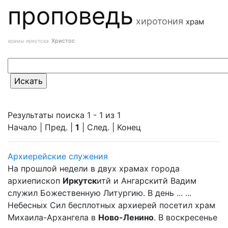
проповедь
хиротония
храм
Христос
храмы иркутска
Результаты поиска 1 - 1 из 1
Начало | Пред. |
1
| След. | Конец
Архиерейские служения
На прошлой недели в двух храмах города
архиепископ
Иркутск
итй и Ангарскитй Вадим
служил Божественную Литургию. В день ... ...
Небесных Сил бесплотных архиерей посетил храм
Михаила-Архангела в
Ново-Ленино
. В воскресенье