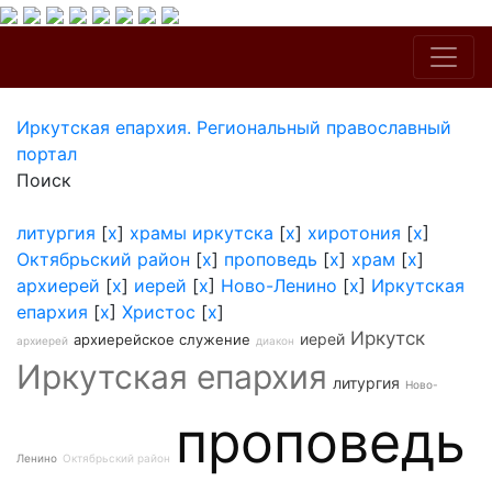
Иркутская епархия. Региональный православный
портал
Поиск
литургия
[
x
]
храмы иркутска
[
x
]
хиротония
[
x
]
Октябрьский район
[
x
]
проповедь
[
x
]
храм
[
x
]
архиерей
[
x
]
иерей
[
x
]
Ново-Ленино
[
x
]
Иркутская
епархия
[
x
]
Христос
[
x
]
Иркутск
иерей
архиерейское служение
архиерей
диакон
Иркутская епархия
литургия
Ново-
проповедь
Ленино
Октябрьский район