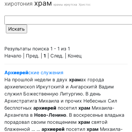
храм
хиротония
храмы иркутска
Христос
Результаты поиска 1 - 1 из 1
Начало | Пред. |
1
| След. | Конец
Арх
иерей
ские служения
На прошлой недели в двух
храм
ах города
архиепископ Иркутскитй и Ангарскитй Вадим
служил Божественную Литургию. В день
Архистратига Михаила и прочих Небесных Сил
бесплотных
арх
иерей
посетил
храм
Михаила-
Архангела в
Ново-Ленино
. В воскресенье владыка
порадовал своим посещением
храм
святой
блаженной ... ...
арх
иерей
посетил
храм
Михаила-