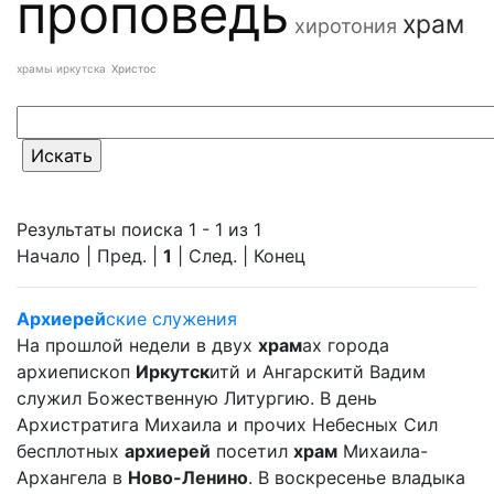
проповедь
храм
хиротония
храмы иркутска
Христос
Результаты поиска 1 - 1 из 1
Начало | Пред. |
1
| След. | Конец
Архиерей
ские служения
На прошлой недели в двух
храм
ах города
архиепископ
Иркутск
итй и Ангарскитй Вадим
служил Божественную Литургию. В день
Архистратига Михаила и прочих Небесных Сил
бесплотных
архиерей
посетил
храм
Михаила-
Архангела в
Ново-Ленино
. В воскресенье владыка