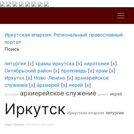
Иркутская епархия. Региональный православный
портал
Поиск
литургия
[
x
]
храмы иркутска
[
x
]
хиротония
[
x
]
Октябрьский район
[
x
]
проповедь
[
x
]
храм
[
x
]
Иркутск
[
x
]
Ново-Ленино
[
x
]
архиерейское
служение
[
x
]
архиерей
[
x
]
иерей
[
x
]
архиерейское служение
иерей
архиерей
диакон
Иркутск
литургия
Иркутская епархия
Ново-Ленино
Октябрьский район