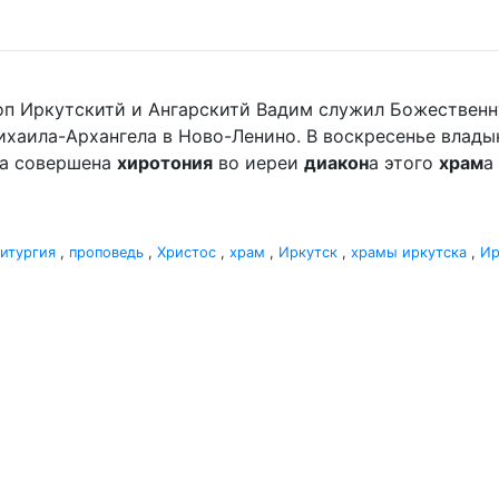
оп Иркутскитй и Ангарскитй Вадим служил Божественн
хаила-Архангела в Ново-Ленино. В воскресенье владыка 
ла совершена
хиротония
во иереи
диакон
а этого
храм
а
итургия
,
проповедь
,
Христос
,
храм
,
Иркутск
,
храмы иркутска
,
Ир