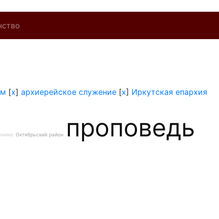
нство
ам
[
x
]
архиерейское служение
[
x
]
Иркутская епархия
проповедь
енино
Октябрьский район