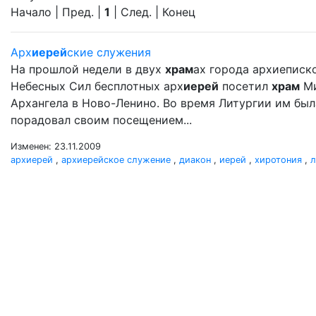
Начало | Пред. |
1
| След. | Конец
Арх
иерей
ские служения
На прошлой недели в двух
храм
ах города архиеписк
Небесных Сил бесплотных арх
иерей
посетил
храм
Ми
Архангела в Ново-Ленино. Во время Литургии им бы
порадовал своим посещением...
Изменен: 23.11.2009
архиерей
,
архиерейское служение
,
диакон
,
иерей
,
хиротония
,
л