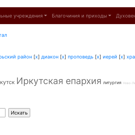
льные учреждения
Благочиния и приходы
Духове
тал
рьский район
[
x
]
диакон
[
x
]
проповедь
[
x
]
иерей
[
x
]
хр
Иркутская епархия
кутск
литургия
Ново-Л