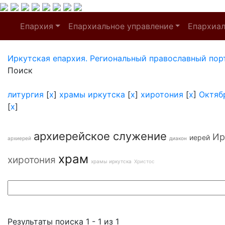
Епархия
Епархиальное управление
Епархиа
Иркутская епархия. Региональный православный пор
Поиск
литургия
[
x
]
храмы иркутска
[
x
]
хиротония
[
x
]
Октяб
[
x
]
архиерейское служение
Ир
иерей
архиерей
диакон
храм
хиротония
храмы иркутска
Христос
Результаты поиска 1 - 1 из 1