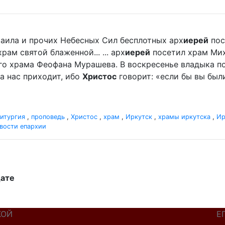
хаила и прочих Небесных Сил бесплотных арх
иерей
пос
м святой блаженной... ... арх
иерей
посетил храм Мих
го храма Феофана Мурашева. В воскресенье владыка пор
а нас приходит, ибо
Христос
говорит: «если бы вы были
итургия
,
проповедь
,
Христос
,
храм
,
Иркутск
,
храмы иркутска
,
Ир
вости епархии
дате
КОЙ
Е