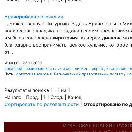
Арх
иерей
ские служения
... Божественную Литургию. В день Архистратига Ми
воскресенье владыка порадовал своим посещением хра
им была совершена
хиротония
во иереи
диакон
а это
благодарно воспринимать всякое хуление, которое н
от...
Изменен: 23.11.2009
архиерей
,
архиерейское служение
,
диакон
,
иерей
,
хиротония
,
л
Путь:
Иркутская епархия. Региональный православный портал
/
Но
Результаты поиска 1 - 1 из 1
Начало | Пред. |
1
| След. | Конец
Сортировать по релевантности
|
Отсортировано по 
ИРКУТСКАЯ ЕПАРХИЯ РУСС