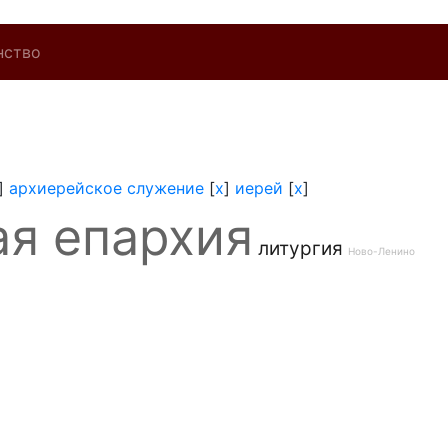
нство
]
архиерейское служение
[
x
]
иерей
[
x
]
ая епархия
литургия
Ново-Ленино