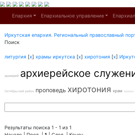
Епархия
Епархиальное управление
Епархиа
Иркутская епархия. Региональный православный пор
Поиск
литургия
[
x
]
храмы иркутска
[
x
]
хиротония
[
x
]
Иркут
архиерейское служен
архиерей
хиротония
проповедь
храм
Октябрьский район
храмы 
Результаты поиска 1 - 1 из 1
Начало | Пред. |
1
| След. | Конец