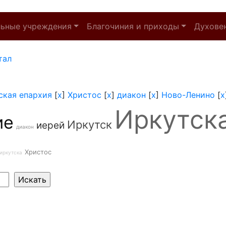
льные учреждения
Благочиния и приходы
Духове
тал
ская епархия
[
x
]
Христос
[
x
]
диакон
[
x
]
Ново-Ленино
[
x
Иркутск
ие
Иркутск
иерей
диакон
Христос
иркутска