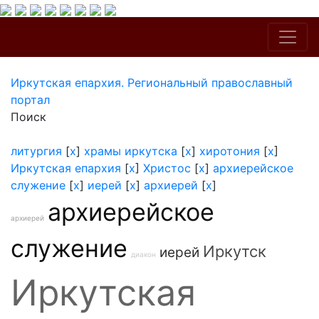
Иркутская епархия. Региональный православный
портал
Поиск
литургия
[
x
]
храмы иркутска
[
x
]
хиротония
[
x
]
Иркутская епархия
[
x
]
Христос
[
x
]
архиерейское
служение
[
x
]
иерей
[
x
]
архиерей
[
x
]
архиерейское
архиерей
служение
Иркутск
иерей
диакон
Иркутская