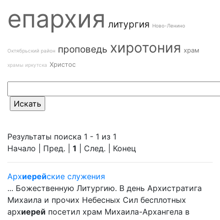
епархия
литургия
Ново-Ленино
хиротония
проповедь
храм
Октябрьский район
Христос
храмы иркутска
Результаты поиска 1 - 1 из 1
Начало | Пред. |
1
| След. | Конец
Арх
иерей
ские служения
... Божественную Литургию. В день Архистратига
Михаила и прочих Небесных Сил бесплотных
арх
иерей
посетил храм Михаила-Архангела в