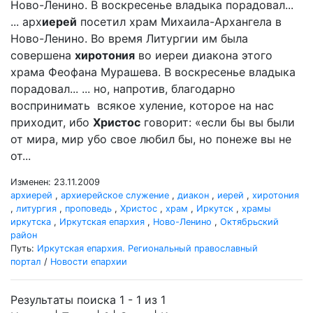
Ново-Ленино. В воскресенье владыка порадовал...
... арх
иерей
посетил храм Михаила-Архангела в
Ново-Ленино. Во время Литургии им была
совершена
хиротония
во иереи диакона этого
храма Феофана Мурашева. В воскресенье владыка
порадовал... ... но, напротив, благодарно
воспринимать всякое хуление, которое на нас
приходит, ибо
Христос
говорит: «если бы вы были
от мира, мир убо свое любил бы, но понеже вы не
от...
Изменен: 23.11.2009
архиерей
,
архиерейское служение
,
диакон
,
иерей
,
хиротония
,
литургия
,
проповедь
,
Христос
,
храм
,
Иркутск
,
храмы
иркутска
,
Иркутская епархия
,
Ново-Ленино
,
Октябрьский
район
Путь:
Иркутская епархия. Региональный православный
портал
/
Новости епархии
Результаты поиска 1 - 1 из 1