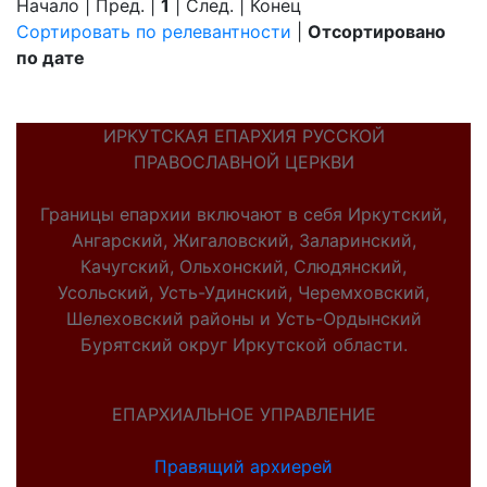
Начало | Пред. |
1
| След. | Конец
Сортировать по релевантности
|
Отсортировано
по дате
ИРКУТСКАЯ ЕПАРХИЯ РУССКОЙ
ПРАВОСЛАВНОЙ ЦЕРКВИ
Границы епархии включают в себя Иркутский,
Ангарский, Жигаловский, Заларинский,
Качугский, Ольхонский, Слюдянский,
Усольский, Усть-Удинский, Черемховский,
Шелеховский районы и Усть-Ордынский
Бурятский округ Иркутской области.
ЕПАРХИАЛЬНОЕ УПРАВЛЕНИЕ
Правящий архиерей