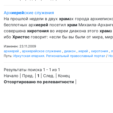
Арх
иерей
ские служения
На прошлой недели в двух
храм
ах города архиеписко
бесплотных арх
иерей
посетил
храм
Михаила-Архангел
совершена
хиротония
во иереи диакона этого
храм
а
ибо
Христос
говорит: «если бы вы были от мира, мир 
Изменен: 23.11.2009
архиерей
,
архиерейское служение
,
диакон
,
иерей
,
хиротония
,
л
Путь:
Иркутская епархия. Региональный православный портал
/
Но
Результаты поиска 1 - 1 из 1
Начало | Пред. |
1
| След. | Конец
Отсортировано по релевантности
|