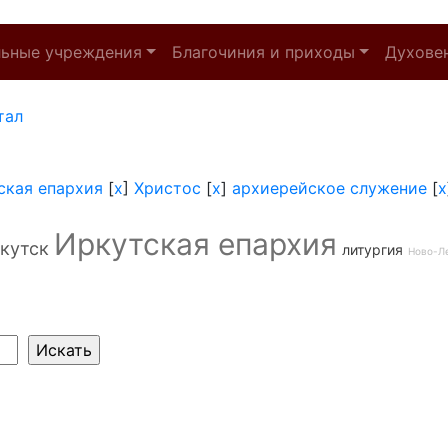
льные учреждения
Благочиния и приходы
Духове
тал
ская епархия
[
x
]
Христос
[
x
]
архиерейское служение
[
x
Иркутская епархия
кутск
литургия
Ново-Л