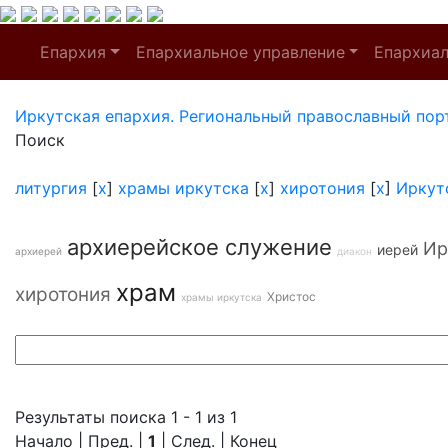
Епархия
Епархиальное управление
Епархиа
Иркутская епархия. Региональный православный пор
Поиск
литургия
[
x
]
храмы иркутска
[
x
]
хиротония
[
x
]
Иркут
архиерейское служение
Ир
иерей
архиерей
диакон
храм
хиротония
Христос
храмы иркутска
Результаты поиска 1 - 1 из 1
Начало | Пред. |
1
| След. | Конец