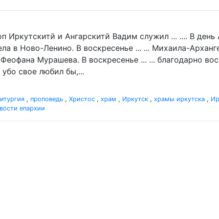
п Иркутскитй и Ангарскитй Вадим служил ... .... В де
а в Ново-Ленино. В воскресенье ... ... Михаила-Архан
 Феофана Мурашева. В воскресенье ... ... благодарно в
убо свое любил бы,...
итургия
,
проповедь
,
Христос
,
храм
,
Иркутск
,
храмы иркутска
,
Ир
вости епархии