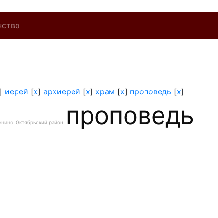
нство
]
иерей
[
x
]
архиерей
[
x
]
храм
[
x
]
проповедь
[
x
]
проповедь
енино
Октябрьский район