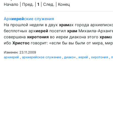
Начало | Пред. |
1
| След. | Конец
Арх
иерей
ские служения
На прошлой недели в двух
храм
ах города архиеписко
бесплотных арх
иерей
посетил
храм
Михаила-Архангел
совершена
хиротония
во иереи диакона этого
храм
а
ибо
Христос
говорит: «если бы вы были от мира, мир 
Изменен: 23.11.2009
архиерей
,
архиерейское служение
,
диакон
,
иерей
,
хиротония
,
л