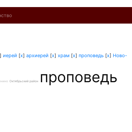
нство
]
иерей
[
x
]
архиерей
[
x
]
храм
[
x
]
проповедь
[
x
]
Ново-
проповедь
енино
Октябрьский район