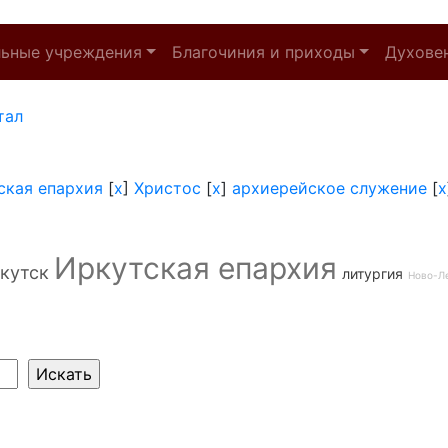
льные учреждения
Благочиния и приходы
Духове
тал
ская епархия
[
x
]
Христос
[
x
]
архиерейское служение
[
x
Иркутская епархия
кутск
литургия
Ново-Л