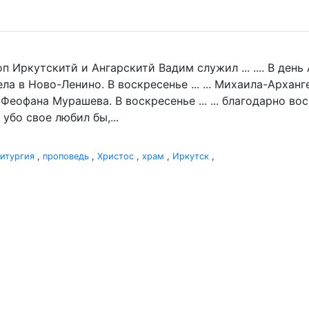
п Иркутскитй и Ангарскитй Вадим служил ... .... В де
а в Ново-Ленино. В воскресенье ... ... Михаила-Архан
 Феофана Мурашева. В воскресенье ... ... благодарно в
убо свое любил бы,...
итургия
,
проповедь
,
Христос
,
храм
,
Иркутск
,