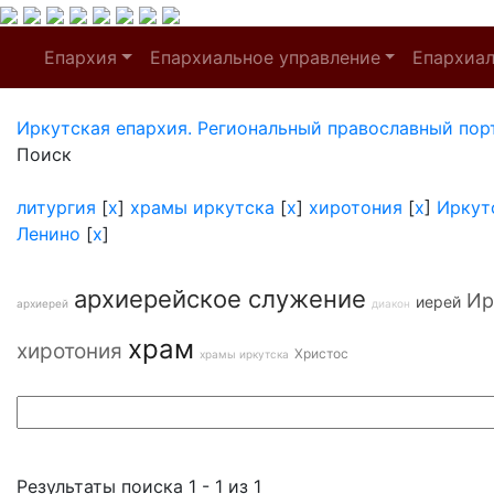
Епархия
Епархиальное управление
Епархиа
Иркутская епархия. Региональный православный пор
Поиск
литургия
[
x
]
храмы иркутска
[
x
]
хиротония
[
x
]
Иркут
Ленино
[
x
]
архиерейское служение
Ир
иерей
архиерей
диакон
храм
хиротония
Христос
храмы иркутска
Результаты поиска 1 - 1 из 1