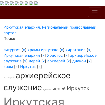
Иркутская епархия. Региональный православный
портал
Поиск
литургия
[
x
]
храмы иркутска
[
x
]
хиротония
[
x
]
Иркутская епархия
[
x
]
Христос
[
x
]
архиерейское
служение
[
x
]
иерей
[
x
]
архиерей
[
x
]
диакон
[
x
]
храм
[
x
]
Иркутск
[
x
]
архиерейское
архиерей
служение
Иркутск
иерей
диакон
Иркутская