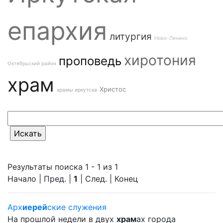
епархия
литургия
Ново-Ленино
хиротония
проповедь
Октябрьский район
храм
Христос
храмы иркутска
Результаты поиска 1 - 1 из 1
Начало | Пред. |
1
| След. | Конец
Арх
иерей
ские служения
На прошлой недели в двух
храм
ах города