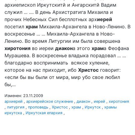
архиепископ Иркутскитй и Ангарскитй Вадим
служил ... .... В день Архистратига Михаила и
прочих Небесных Сил бесплотных арх
иерей
посетил
храм
Михаила-Архангела в Ново-Ленино. В
воскресенье ... ... Михаила-Архангела в Ново-
Ленино. Во время Литургии им была совершена
хиротония
во иереи
диакон
а этого
храм
а Феофана
Мурашева. В воскресенье владыка порадовал ... ...
благодарно воспринимать всякое хуление,
которое на нас приходит, ибо
Христос
говорит:
«если бы вы были от мира, мир убо свое любил
бы,...
Изменен: 23.11.2009
архиерей
,
архиерейское служение
,
диакон
,
иерей
,
хиротония
,
литургия
,
проповедь
,
Христос
,
храм
,
Иркутск
,
храмы
иркутска
,
Иркутская епархия
,