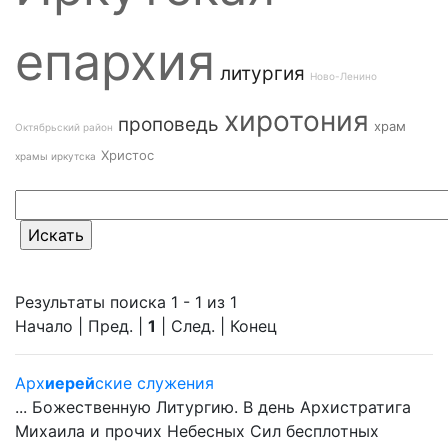
епархия
литургия
Ново-Ленино
хиротония
проповедь
храм
Октябрьский район
Христос
храмы иркутска
Результаты поиска 1 - 1 из 1
Начало | Пред. |
1
| След. | Конец
Арх
иерей
ские служения
... Божественную Литургию. В день Архистратига
Михаила и прочих Небесных Сил бесплотных