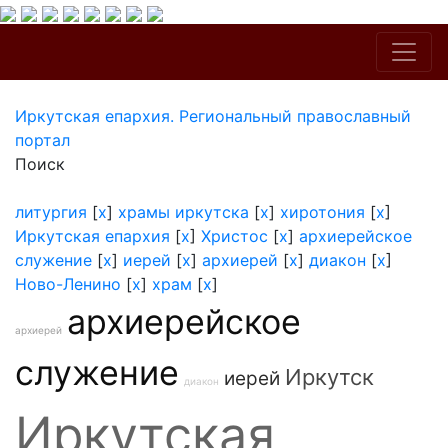
Иркутская епархия. Региональный православный
портал
Поиск
литургия
[
x
]
храмы иркутска
[
x
]
хиротония
[
x
]
Иркутская епархия
[
x
]
Христос
[
x
]
архиерейское
служение
[
x
]
иерей
[
x
]
архиерей
[
x
]
диакон
[
x
]
Ново-Ленино
[
x
]
храм
[
x
]
архиерейское
архиерей
служение
Иркутск
иерей
диакон
Иркутская