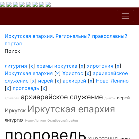
Иркутская епархия. Региональный православный
портал
Поиск
литургия
[
x
]
храмы иркутска
[
x
]
хиротония
[
x
]
Иркутская епархия
[
x
]
Христос
[
x
]
архиерейское
служение
[
x
]
иерей
[
x
]
архиерей
[
x
]
Ново-Ленино
[
x
]
проповедь
[
x
]
архиерейское служение
иерей
архиерей
диакон
Иркутская епархия
Иркутск
литургия
Ново-Ленино
Октябрьский район
проповедь
хиротония
храм