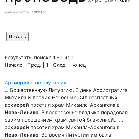
Христос
храмы иркутска
Результаты поиска 1 - 1 из 1
Начало | Пред. |
1
| След. | Конец
Арх
иерей
ские служения
... Божественную Литургию. В день Архистратига
Михаила и прочих Небесных Сил бесплотных
арх
иерей
посетил храм Михаила-Архангела в
Ново-Ленино
. В воскресенье владыка порадовал
своим посещением храм святой блаженной... ...
арх
иерей
посетил храм Михаила-Архангела в
Ново-Ленино
. Во время Литургии им была