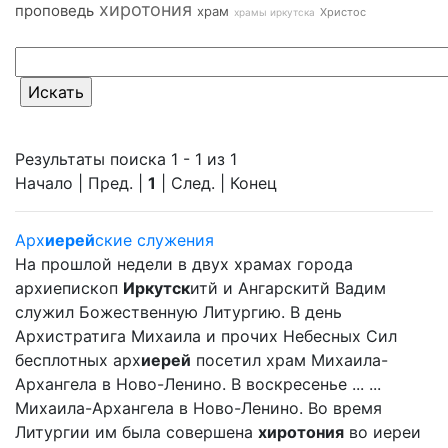
хиротония
проповедь
храм
Христос
храмы иркутска
Результаты поиска 1 - 1 из 1
Начало | Пред. |
1
| След. | Конец
Арх
иерей
ские служения
На прошлой недели в двух храмах города
архиепископ
Иркутск
итй и Ангарскитй Вадим
служил Божественную Литургию. В день
Архистратига Михаила и прочих Небесных Сил
бесплотных арх
иерей
посетил храм Михаила-
Архангела в Ново-Ленино. В воскресенье ... ...
Михаила-Архангела в Ново-Ленино. Во время
Литургии им была совершена
хиротония
во иереи