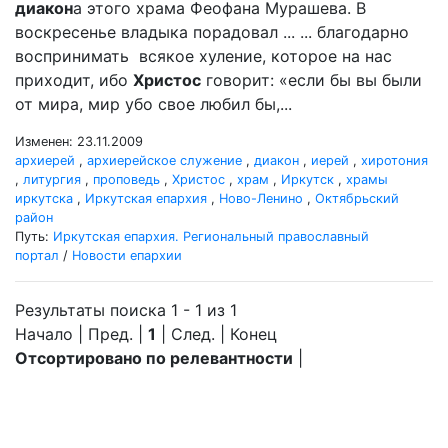
диакон
а этого храма Феофана Мурашева. В
воскресенье владыка порадовал ... ... благодарно
воспринимать всякое хуление, которое на нас
приходит, ибо
Христос
говорит: «если бы вы были
от мира, мир убо свое любил бы,...
Изменен: 23.11.2009
архиерей
,
архиерейское служение
,
диакон
,
иерей
,
хиротония
,
литургия
,
проповедь
,
Христос
,
храм
,
Иркутск
,
храмы
иркутска
,
Иркутская епархия
,
Ново-Ленино
,
Октябрьский
район
Путь:
Иркутская епархия. Региональный православный
портал
/
Новости епархии
Результаты поиска 1 - 1 из 1
Начало | Пред. |
1
| След. | Конец
Отсортировано по релевантности
|