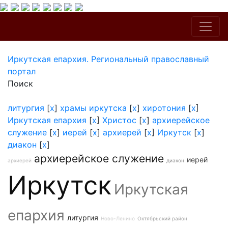
Иркутская епархия. Региональный православный
портал
Поиск
литургия
[
x
]
храмы иркутска
[
x
]
хиротония
[
x
]
Иркутская епархия
[
x
]
Христос
[
x
]
архиерейское
служение
[
x
]
иерей
[
x
]
архиерей
[
x
]
Иркутск
[
x
]
диакон
[
x
]
архиерейское служение
иерей
архиерей
диакон
Иркутск
Иркутская
епархия
литургия
Ново-Ленино
Октябрьский район