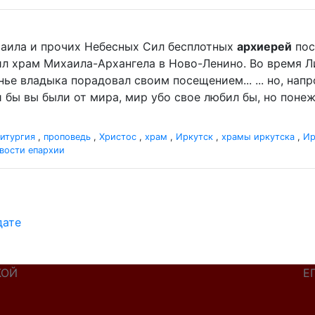
ихаила и прочих Небесных Сил бесплотных
архиерей
пос
л храм Михаила-Архангела в Ново-Ленино. Во время 
ье владыка порадовал своим посещением... ... но, нап
 бы вы были от мира, мир убо свое любил бы, но понеже
итургия
,
проповедь
,
Христос
,
храм
,
Иркутск
,
храмы иркутска
,
Ир
вости епархии
дате
КОЙ
Е