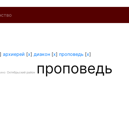
нство
]
архиерей
[
x
]
диакон
[
x
]
проповедь
[
x
]
проповедь
нино
Октябрьский район