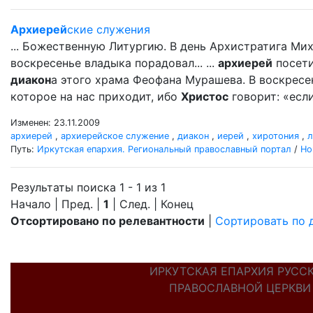
Архиерей
ские служения
... Божественную Литургию. В день Архистратига М
воскресенье владыка порадовал... ...
архиерей
посети
диакон
а этого храма Феофана Мурашева. В воскресен
которое на нас приходит, ибо
Христос
говорит: «если
Изменен: 23.11.2009
архиерей
,
архиерейское служение
,
диакон
,
иерей
,
хиротония
,
л
Путь:
Иркутская епархия. Региональный православный портал
/
Но
Результаты поиска 1 - 1 из 1
Начало | Пред. |
1
| След. | Конец
Отсортировано по релевантности
|
Сортировать по 
ИРКУТСКАЯ ЕПАРХИЯ РУСС
ПРАВОСЛАВНОЙ ЦЕРКВИ