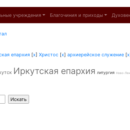
льные учреждения
Благочиния и приходы
Духове
тал
ская епархия
[
x
]
Христос
[
x
]
архиерейское служение
[
x
Иркутская епархия
кутск
литургия
Ново-Ле