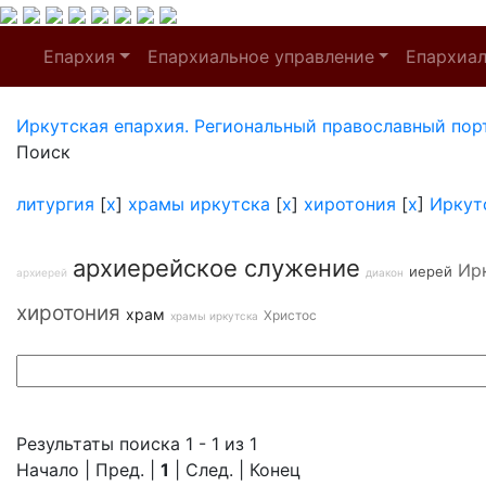
Епархия
Епархиальное управление
Епархиа
Иркутская епархия. Региональный православный пор
Поиск
литургия
[
x
]
храмы иркутска
[
x
]
хиротония
[
x
]
Иркут
архиерейское служение
Ир
иерей
архиерей
диакон
хиротония
храм
Христос
храмы иркутска
Результаты поиска 1 - 1 из 1
Начало | Пред. |
1
| След. | Конец