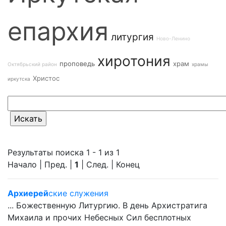
епархия
литургия
Ново-Ленино
хиротония
проповедь
храм
Октябрьский район
храмы
Христос
иркутска
Результаты поиска 1 - 1 из 1
Начало | Пред. |
1
| След. | Конец
Архиерей
ские служения
... Божественную Литургию. В день Архистратига
Михаила и прочих Небесных Сил бесплотных