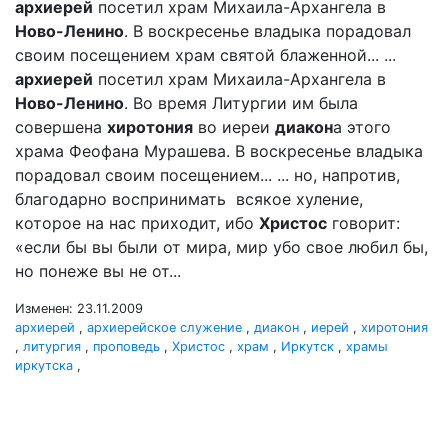
архиерей
посетил храм Михаила-Архангела в
Ново-Ленино
. В воскресенье владыка порадовал
своим посещением храм святой блаженной... ...
архиерей
посетил храм Михаила-Архангела в
Ново-Ленино
. Во время Литургии им была
совершена
хиротония
во иереи
диакон
а этого
храма Феофана Мурашева. В воскресенье владыка
порадовал своим посещением... ... но, напротив,
благодарно воспринимать всякое хуление,
которое на нас приходит, ибо
Христос
говорит:
«если бы вы были от мира, мир убо свое любил бы,
но понеже вы не от...
Изменен: 23.11.2009
архиерей
,
архиерейское служение
,
диакон
,
иерей
,
хиротония
,
литургия
,
проповедь
,
Христос
,
храм
,
Иркутск
,
храмы
иркутска
,