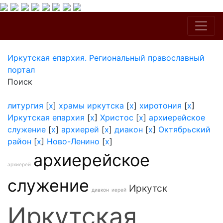
Иркутская епархия. Региональный православный
портал
Поиск
литургия
[
x
]
храмы иркутска
[
x
]
хиротония
[
x
]
Иркутская епархия
[
x
]
Христос
[
x
]
архиерейское
служение
[
x
]
архиерей
[
x
]
диакон
[
x
]
Октябрьский
район
[
x
]
Ново-Ленино
[
x
]
архиерейское
архиерей
служение
Иркутск
диакон
иерей
Иркутская