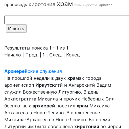
храм
хиротония
проповедь
Христос
храмы иркутска
Результаты поиска 1 - 1 из 1
Начало | Пред. |
1
| След. | Конец
Архиерей
ские служения
На прошлой недели в двух
храм
ах города
архиепископ
Иркутск
итй и Ангарскитй Вадим
служил Божественную Литургию. В день
Архистратига Михаила и прочих Небесных Сил
бесплотных
архиерей
посетил
храм
Михаила-
Архангела в Ново-Ленино. В воскресенье ... ...
Михаила-Архангела в Ново-Ленино. Во время
Литургии им была совершена
хиротония
во иереи