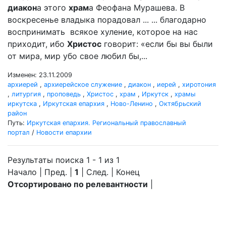
диакон
а этого
храм
а Феофана Мурашева. В
воскресенье владыка порадовал ... ... благодарно
воспринимать всякое хуление, которое на нас
приходит, ибо
Христос
говорит: «если бы вы были
от мира, мир убо свое любил бы,...
Изменен: 23.11.2009
архиерей
,
архиерейское служение
,
диакон
,
иерей
,
хиротония
,
литургия
,
проповедь
,
Христос
,
храм
,
Иркутск
,
храмы
иркутска
,
Иркутская епархия
,
Ново-Ленино
,
Октябрьский
район
Путь:
Иркутская епархия. Региональный православный
портал
/
Новости епархии
Результаты поиска 1 - 1 из 1
Начало | Пред. |
1
| След. | Конец
Отсортировано по релевантности
|