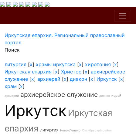
Иркутская епархия. Региональный православный
портал
Поиск
литургия
[
x
]
храмы иркутска
[
x
]
хиротония
[
x
]
Иркутская епархия
[
x
]
Христос
[
x
]
архиерейское
служение
[
x
]
архиерей
[
x
]
диакон
[
x
]
Иркутск
[
x
]
храм
[
x
]
архиерейское служение
иерей
архиерей
диакон
Иркутск
Иркутская
епархия
литургия
Ново-Ленино
Октябрьский район