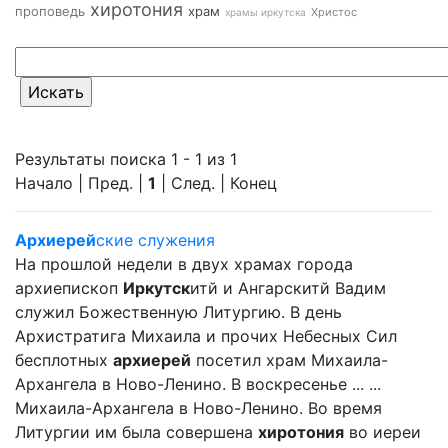
хиротония
проповедь
храм
Христос
храмы иркутска
Результаты поиска 1 - 1 из 1
Начало | Пред. |
1
| След. | Конец
Архиерей
ские служения
На прошлой недели в двух храмах города
архиепископ
Иркутск
итй и Ангарскитй Вадим
служил Божественную Литургию. В день
Архистратига Михаила и прочих Небесных Сил
бесплотных
архиерей
посетил храм Михаила-
Архангела в Ново-Ленино. В воскресенье ... ...
Михаила-Архангела в Ново-Ленино. Во время
Литургии им была совершена
хиротония
во иереи