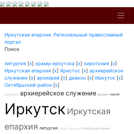
Иркутская епархия. Региональный православный
портал
Поиск
литургия
[
x
]
храмы иркутска
[
x
]
хиротония
[
x
]
Иркутская епархия
[
x
]
Христос
[
x
]
архиерейское
служение
[
x
]
архиерей
[
x
]
диакон
[
x
]
Иркутск
[
x
]
Октябрьский район
[
x
]
архиерейское служение
иерей
архиерей
диакон
Иркутск
Иркутская
епархия
литургия
Ново-Ленино
Октябрьский район