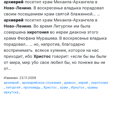
арх
иерей
посетил храм Михаила-Архангела в
Ново-Ленино
. В воскресенье владыка порадовал
своим посещением храм святой блаженной... ...
арх
иерей
посетил храм Михаила-Архангела в
Ново-Ленино
. Во время Литургии им была
совершена
хиротония
во иереи диакона этого
храма Феофана Мурашева. В воскресенье владыка
порадовал... ... но, напротив, благодарно
воспринимать всякое хуление, которое на нас
приходит, ибо
Христос
говорит: «если бы вы были
от мира, мир убо свое любил бы, но понеже вы не
от...
Изменен: 23.11.2009
архиерей
,
архиерейское служение
,
диакон
,
иерей
,
хиротония
,
литургия
,
проповедь
,
Христос
,
храм
,
Иркутск
,
храмы
иркутска
,