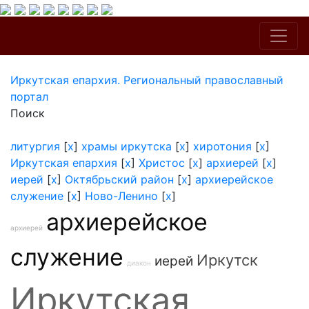
Иркутская епархия. Региональный православный
портал
Поиск
литургия
[
x
]
храмы иркутска
[
x
]
хиротония
[
x
]
Иркутская епархия
[
x
]
Христос
[
x
]
архиерей
[
x
]
иерей
[
x
]
Октябрьский район
[
x
]
архиерейское
служение
[
x
]
Ново-Ленино
[
x
]
архиерейское
архиерей
служение
Иркутск
иерей
диакон
Иркутская