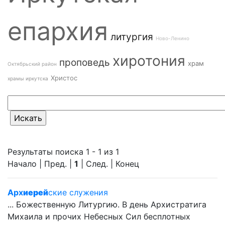
епархия
литургия
Ново-Ленино
хиротония
проповедь
храм
Октябрьский район
Христос
храмы иркутска
Результаты поиска 1 - 1 из 1
Начало | Пред. |
1
| След. | Конец
Арх
иерей
ские служения
... Божественную Литургию. В день Архистратига
Михаила и прочих Небесных Сил бесплотных