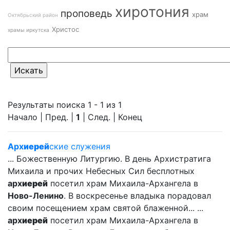
хиротония
проповедь
храм
Октябрьский район
Христос
храмы иркутска
Результаты поиска 1 - 1 из 1
Начало | Пред. |
1
| След. | Конец
Арх
иерей
ские служения
... Божественную Литургию. В день Архистратига
Михаила и прочих Небесных Сил бесплотных
арх
иерей
посетил храм Михаила-Архангела в
Ново-Ленино
. В воскресенье владыка порадовал
своим посещением храм святой блаженной... ...
арх
иерей
посетил храм Михаила-Архангела в