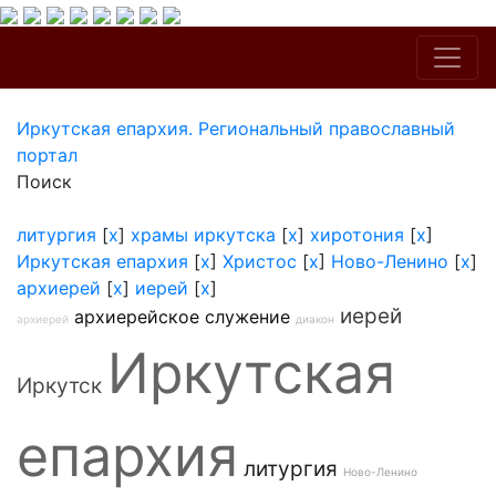
Иркутская епархия. Региональный православный
портал
Поиск
литургия
[
x
]
храмы иркутска
[
x
]
хиротония
[
x
]
Иркутская епархия
[
x
]
Христос
[
x
]
Ново-Ленино
[
x
]
архиерей
[
x
]
иерей
[
x
]
иерей
архиерейское служение
архиерей
диакон
Иркутская
Иркутск
епархия
литургия
Ново-Ленино