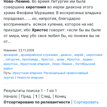
Ново-Ленино
. Во время Литургии им была
совершена
хиротония
во иереи диакона этого
храма Феофана Мурашева. В воскресенье владыка
порадовал... ... но, напротив, благодарно
воспринимать всякое хуление, которое на нас
приходит, ибо
Христос
говорит: «если бы вы были
от мира, мир убо свое любил бы, но понеже вы не
от...
Изменен: 23.11.2009
архиерей
,
архиерейское служение
,
диакон
,
иерей
,
хиротония
,
литургия
,
проповедь
,
Христос
,
храм
,
Иркутск
,
храмы
иркутска
,
Иркутская епархия
,
Ново-Ленино
,
Октябрьский
район
Путь:
Иркутская епархия. Региональный православный
портал
/
Новости епархии
Результаты поиска 1 - 1 из 1
Начало | Пред. |
1
| След. | Конец
Отсортировано по релевантности
|
Сортировать