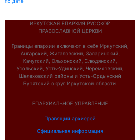
по дате
ИРКУТСКАЯ ЕПАРХИЯ РУССКОЙ
ПРАВОСЛАВНОЙ ЦЕРКВИ
Границы епархии включают в себя Иркутский,
Ангарский, Жигаловский, Заларинский,
Качугский, Ольхонский, Слюдянский,
Усольский, Усть-Удинский, Черемховский,
Шелеховский районы и Усть-Ордынский
Бурятский округ Иркутской области.
ЕПАРХИАЛЬНОЕ УПРАВЛЕНИЕ
Правящий архиерей
Официальная информация