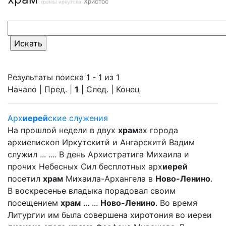
Христос
храмы иркутска
Результаты поиска 1 - 1 из 1
Начало | Пред. |
1
| След. | Конец
Арх
иерей
ские служения
На прошлой недели в двух
храм
ах города
архиепископ Иркутскитй и Ангарскитй Вадим
служил ... .... В день Архистратига Михаила и
прочих Небесных Сил бесплотных арх
иерей
посетил
храм
Михаила-Архангела в
Ново-Ленино
.
В воскресенье владыка порадовал своим
посещением
храм
... ...
Ново-Ленино
. Во время
Литургии им была совершена хиротония во иереи