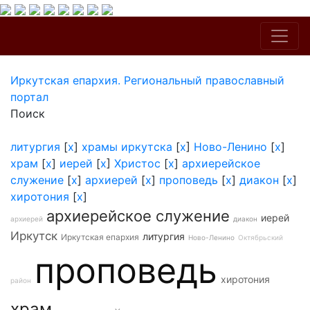
Иркутская епархия. Региональный православный
портал
Поиск
литургия
[
x
]
храмы иркутска
[
x
]
Ново-Ленино
[
x
]
храм
[
x
]
иерей
[
x
]
Христос
[
x
]
архиерейское
служение
[
x
]
архиерей
[
x
]
проповедь
[
x
]
диакон
[
x
]
хиротония
[
x
]
архиерейское служение
иерей
архиерей
диакон
Иркутск
литургия
Иркутская епархия
Ново-Ленино
Октябрьский
проповедь
хиротония
район
храм