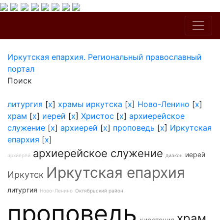
Иркутская епархия. Региональный православный
портал
Поиск
литургия
[
x
]
храмы иркутска
[
x
]
Ново-Ленино
[
x
]
храм
[
x
]
иерей
[
x
]
Христос
[
x
]
архиерейское
служение
[
x
]
архиерей
[
x
]
проповедь
[
x
]
Иркутская
епархия
[
x
]
архиерейское служение
иерей
архиерей
диакон
Иркутская епархия
Иркутск
литургия
Ново-Ленино
Октябрьский район
проповедь
храм
хиротония