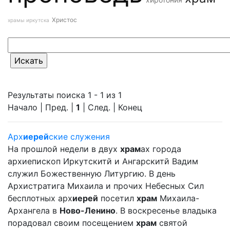
Христос
храмы иркутска
Результаты поиска 1 - 1 из 1
Начало | Пред. |
1
| След. | Конец
Арх
иерей
ские служения
На прошлой недели в двух
храм
ах города
архиепископ Иркутскитй и Ангарскитй Вадим
служил Божественную Литургию. В день
Архистратига Михаила и прочих Небесных Сил
бесплотных арх
иерей
посетил
храм
Михаила-
Архангела в
Ново-Ленино
. В воскресенье владыка
порадовал своим посещением
храм
святой