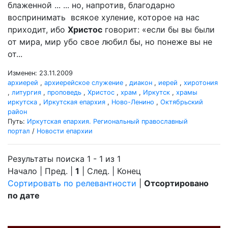
блаженной ... ... но, напротив, благодарно
воспринимать всякое хуление, которое на нас
приходит, ибо
Христос
говорит: «если бы вы были
от мира, мир убо свое любил бы, но понеже вы не
от...
Изменен: 23.11.2009
архиерей
,
архиерейское служение
,
диакон
,
иерей
,
хиротония
,
литургия
,
проповедь
,
Христос
,
храм
,
Иркутск
,
храмы
иркутска
,
Иркутская епархия
,
Ново-Ленино
,
Октябрьский
район
Путь:
Иркутская епархия. Региональный православный
портал
/
Новости епархии
Результаты поиска 1 - 1 из 1
Начало | Пред. |
1
| След. | Конец
Сортировать по релевантности
|
Отсортировано
по дате