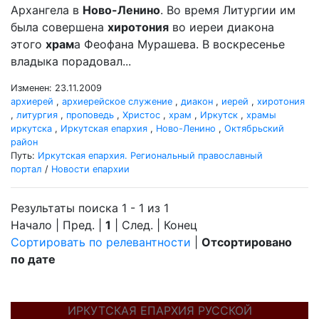
Архангела в
Ново-Ленино
. Во время Литургии им
была совершена
хиротония
во иереи диакона
этого
храм
а Феофана Мурашева. В воскресенье
владыка порадовал...
Изменен: 23.11.2009
архиерей
,
архиерейское служение
,
диакон
,
иерей
,
хиротония
,
литургия
,
проповедь
,
Христос
,
храм
,
Иркутск
,
храмы
иркутска
,
Иркутская епархия
,
Ново-Ленино
,
Октябрьский
район
Путь:
Иркутская епархия. Региональный православный
портал
/
Новости епархии
Результаты поиска 1 - 1 из 1
Начало | Пред. |
1
| След. | Конец
Сортировать по релевантности
|
Отсортировано
по дате
ИРКУТСКАЯ ЕПАРХИЯ РУССКОЙ