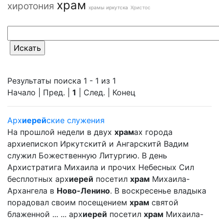
храм
хиротония
храмы иркутска
Христос
Результаты поиска 1 - 1 из 1
Начало | Пред. |
1
| След. | Конец
Арх
иерей
ские служения
На прошлой недели в двух
храм
ах города
архиепископ Иркутскитй и Ангарскитй Вадим
служил Божественную Литургию. В день
Архистратига Михаила и прочих Небесных Сил
бесплотных арх
иерей
посетил
храм
Михаила-
Архангела в
Ново-Ленино
. В воскресенье владыка
порадовал своим посещением
храм
святой
блаженной ... ... арх
иерей
посетил
храм
Михаила-