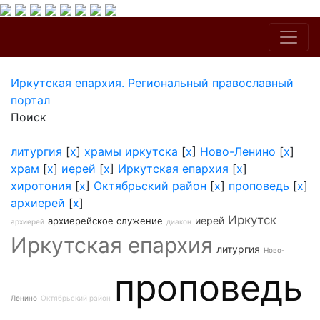
Иркутская епархия. Региональный православный
портал
Поиск
литургия
[
x
]
храмы иркутска
[
x
]
Ново-Ленино
[
x
]
храм
[
x
]
иерей
[
x
]
Иркутская епархия
[
x
]
хиротония
[
x
]
Октябрьский район
[
x
]
проповедь
[
x
]
архиерей
[
x
]
Иркутск
иерей
архиерейское служение
архиерей
диакон
Иркутская епархия
литургия
Ново-
проповедь
Ленино
Октябрьский район