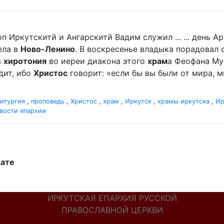
п Иркутскитй и Ангарскитй Вадим служил ... ... день 
ела в
Ново-Ленино
. В воскресенье владыка порадова
а
хиротония
во иереи диакона этого
храм
а Феофана Мур
дит, ибо
Христос
говорит: «если бы вы были от мира, ми
итургия
,
проповедь
,
Христос
,
храм
,
Иркутск
,
храмы иркутска
,
Ир
вости епархии
дате
ИРКУТСКАЯ ЕПАРХИЯ РУССКОЙ
ПРАВОСЛАВНОЙ ЦЕРКВИ