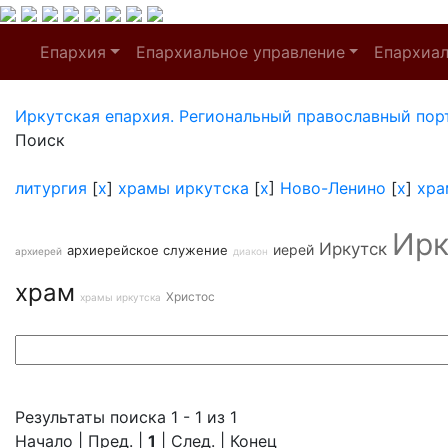
Епархия
Епархиальное управление
Епархиа
Иркутская епархия. Региональный православный пор
Поиск
литургия
[
x
]
храмы иркутска
[
x
]
Ново-Ленино
[
x
]
хра
Ирк
Иркутск
иерей
архиерейское служение
архиерей
диакон
храм
Христос
храмы иркутска
Результаты поиска 1 - 1 из 1
Начало | Пред. |
1
| След. | Конец