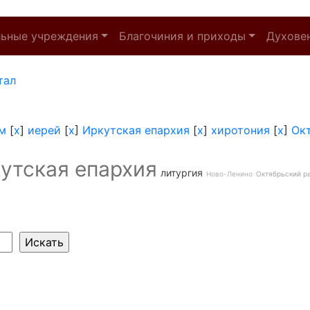
льные учреждения
Благочиния и приходы
Духове
тал
м
[
x
]
иерей
[
x
]
Иркутская епархия
[
x
]
хиротония
[
x
]
Ок
утская епархия
литургия
Ново-Ленино
Октябрьский р