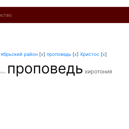
нство
тябрьский район
[
x
]
проповедь
[
x
]
Христос
[
x
]
проповедь
хиротония
айон