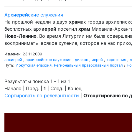
Арх
иерей
ские служения
На прошлой недели в двух
храм
ах города архиеписко
бесплотных арх
иерей
посетил
храм
Михаила-Арханг
Ново-Ленино
. Во время Литургии им была совершен
воспринимать всякое хуление, которое на нас прихо
Изменен: 23.11.2009
архиерей
,
архиерейское служение
,
диакон
,
иерей
,
хиротония
,
л
Путь:
Иркутская епархия. Региональный православный портал
/
Но
Результаты поиска 1 - 1 из 1
Начало | Пред. |
1
| След. | Конец
Сортировать по релевантности
|
Отсортировано по 