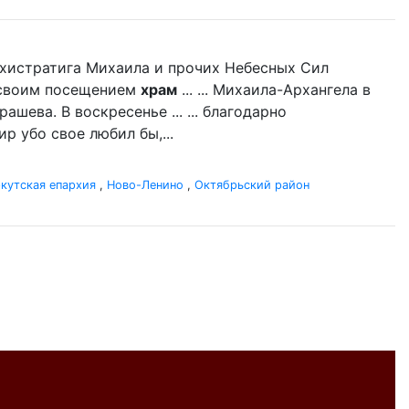
Архистратига Михаила и прочих Небесных Сил
л своим посещением
храм
... ... Михаила-Архангела в
ашева. В воскресенье ... ... благодарно
р убо свое любил бы,...
кутская епархия
,
Ново-Ленино
,
Октябрьский район