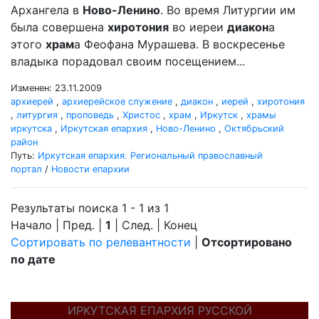
Архангела в
Ново-Ленино
. Во время Литургии им
была совершена
хиротония
во иереи
диакон
а
этого
храм
а Феофана Мурашева. В воскресенье
владыка порадовал своим посещением...
Изменен: 23.11.2009
архиерей
,
архиерейское служение
,
диакон
,
иерей
,
хиротония
,
литургия
,
проповедь
,
Христос
,
храм
,
Иркутск
,
храмы
иркутска
,
Иркутская епархия
,
Ново-Ленино
,
Октябрьский
район
Путь:
Иркутская епархия. Региональный православный
портал
/
Новости епархии
Результаты поиска 1 - 1 из 1
Начало | Пред. |
1
| След. | Конец
Сортировать по релевантности
|
Отсортировано
по дате
ИРКУТСКАЯ ЕПАРХИЯ РУССКОЙ