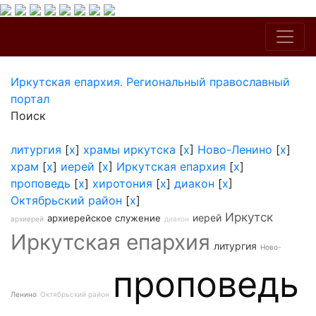
Иркутская епархия. Региональный православный
портал
Поиск
литургия
[
x
]
храмы иркутска
[
x
]
Ново-Ленино
[
x
]
храм
[
x
]
иерей
[
x
]
Иркутская епархия
[
x
]
проповедь
[
x
]
хиротония
[
x
]
диакон
[
x
]
Октябрьский район
[
x
]
Иркутск
иерей
архиерейское служение
архиерей
диакон
Иркутская епархия
литургия
Ново-
проповедь
Ленино
Октябрьский район