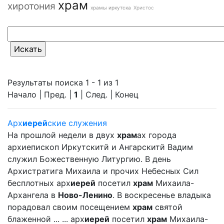
храм
хиротония
храмы иркутска
Христос
Результаты поиска 1 - 1 из 1
Начало | Пред. |
1
| След. | Конец
Арх
иерей
ские служения
На прошлой недели в двух
храм
ах города
архиепископ Иркутскитй и Ангарскитй Вадим
служил Божественную Литургию. В день
Архистратига Михаила и прочих Небесных Сил
бесплотных арх
иерей
посетил
храм
Михаила-
Архангела в
Ново-Ленино
. В воскресенье владыка
порадовал своим посещением
храм
святой
блаженной ... ... арх
иерей
посетил
храм
Михаила-