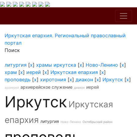
Иркутская епархия. Региональный православный
портал
Поиск
литургия
[
x
]
храмы иркутска
[
x
]
Ново-Ленино
[
x
]
храм
[
x
]
иерей
[
x
]
Иркутская епархия
[
x
]
проповедь
[
x
]
хиротония
[
x
]
диакон
[
x
]
Иркутск
[
x
]
архиерейское служение
иерей
архиерей
диакон
Иркутск
Иркутская
епархия
литургия
Ново-Ленино
Октябрьский район
проповедь