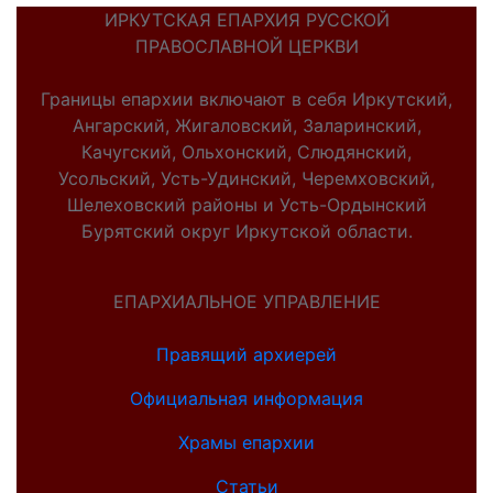
ИРКУТСКАЯ ЕПАРХИЯ РУССКОЙ
ПРАВОСЛАВНОЙ ЦЕРКВИ
Границы епархии включают в себя Иркутский,
Ангарский, Жигаловский, Заларинский,
Качугский, Ольхонский, Слюдянский,
Усольский, Усть-Удинский, Черемховский,
Шелеховский районы и Усть-Ордынский
Бурятский округ Иркутской области.
ЕПАРХИАЛЬНОЕ УПРАВЛЕНИЕ
Правящий архиерей
Официальная информация
Храмы епархии
Статьи