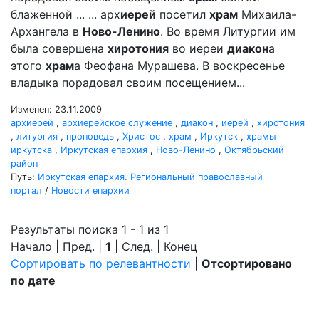
блаженной ... ... арх
иерей
посетил
храм
Михаила-
Архангела в
Ново-Ленино
. Во время Литургии им
была совершена
хиротония
во иереи
диакон
а
этого
храм
а Феофана Мурашева. В воскресенье
владыка порадовал своим посещением...
Изменен: 23.11.2009
архиерей
,
архиерейское служение
,
диакон
,
иерей
,
хиротония
,
литургия
,
проповедь
,
Христос
,
храм
,
Иркутск
,
храмы
иркутска
,
Иркутская епархия
,
Ново-Ленино
,
Октябрьский
район
Путь:
Иркутская епархия. Региональный православный
портал
/
Новости епархии
Результаты поиска 1 - 1 из 1
Начало | Пред. |
1
| След. | Конец
Сортировать по релевантности
|
Отсортировано
по дате