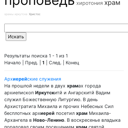
храм
хиротония
храмы иркутска
Христос
Результаты поиска 1 - 1 из 1
Начало | Пред. |
1
| След. | Конец
Арх
иерей
ские служения
На прошлой недели в двух
храм
ах города
архиепископ
Иркутск
итй и Ангарскитй Вадим
служил Божественную Литургию. В день
Архистратига Михаила и прочих Небесных Сил
бесплотных арх
иерей
посетил
храм
Михаила-
Архангела в
Ново-Ленино
. В воскресенье владыка
порадовал своим посещением
храм
святой