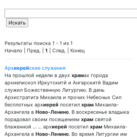
Результаты поиска 1 - 1 из 1
Начало | Пред. |
1
| След. | Конец
Арх
иерей
ские служения
На прошлой недели в двух
храм
ах города
архиепископ Иркутскитй и Ангарскитй Вадим
служил Божественную Литургию. В день
Архистратига Михаила и прочих Небесных Сил
бесплотных арх
иерей
посетил
храм
Михаила-
Архангела в
Ново-Ленино
. В воскресенье владыка
порадовал своим посещением
храм
святой
блаженной ... ... арх
иерей
посетил
храм
Михаила-
Архангела в
Ново-Ленино
. Во время Литургии им