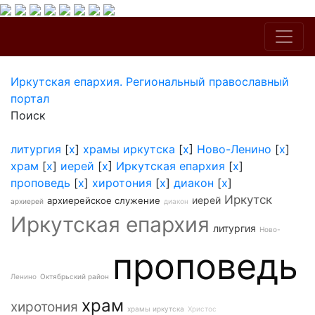
Иркутская епархия. Региональный православный
портал
Поиск
литургия
[
x
]
храмы иркутска
[
x
]
Ново-Ленино
[
x
]
храм
[
x
]
иерей
[
x
]
Иркутская епархия
[
x
]
проповедь
[
x
]
хиротония
[
x
]
диакон
[
x
]
Иркутск
иерей
архиерейское служение
архиерей
диакон
Иркутская епархия
литургия
Ново-
проповедь
Ленино
Октябрьский район
храм
хиротония
храмы иркутска
Христос