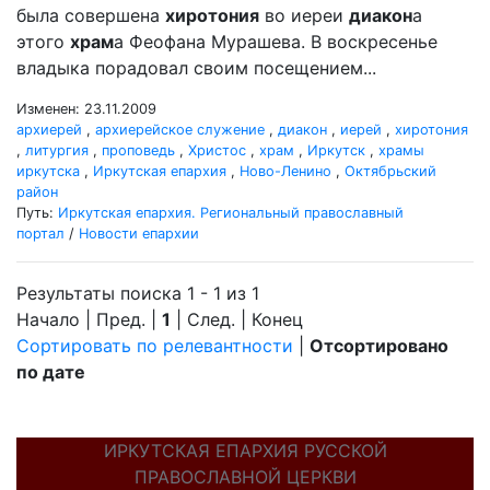
была совершена
хиротония
во иереи
диакон
а
этого
храм
а Феофана Мурашева. В воскресенье
владыка порадовал своим посещением...
Изменен: 23.11.2009
архиерей
,
архиерейское служение
,
диакон
,
иерей
,
хиротония
,
литургия
,
проповедь
,
Христос
,
храм
,
Иркутск
,
храмы
иркутска
,
Иркутская епархия
,
Ново-Ленино
,
Октябрьский
район
Путь:
Иркутская епархия. Региональный православный
портал
/
Новости епархии
Результаты поиска 1 - 1 из 1
Начало | Пред. |
1
| След. | Конец
Сортировать по релевантности
|
Отсортировано
по дате
ИРКУТСКАЯ ЕПАРХИЯ РУССКОЙ
ПРАВОСЛАВНОЙ ЦЕРКВИ