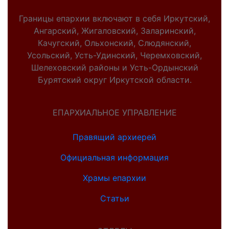
Границы епархии включают в себя Иркутский,
Ангарский, Жигаловский, Заларинский,
Качугский, Ольхонский, Слюдянский,
Усольский, Усть-Удинский, Черемховский,
Шелеховский районы и Усть-Ордынский
Бурятский округ Иркутской области.
ЕПАРХИАЛЬНОЕ УПРАВЛЕНИЕ
Правящий архиерей
Официальная информация
Храмы епархии
Статьи