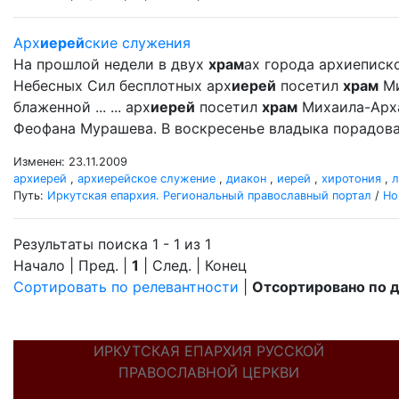
Арх
иерей
ские служения
На прошлой недели в двух
храм
ах города архиеписк
Небесных Сил бесплотных арх
иерей
посетил
храм
Ми
блаженной ... ... арх
иерей
посетил
храм
Михаила-Арх
Феофана Мурашева. В воскресенье владыка порадовал
Изменен: 23.11.2009
архиерей
,
архиерейское служение
,
диакон
,
иерей
,
хиротония
,
л
Путь:
Иркутская епархия. Региональный православный портал
/
Но
Результаты поиска 1 - 1 из 1
Начало | Пред. |
1
| След. | Конец
Сортировать по релевантности
|
Отсортировано по 
ИРКУТСКАЯ ЕПАРХИЯ РУССКОЙ
ПРАВОСЛАВНОЙ ЦЕРКВИ