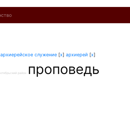
нство
]
архиерейское служение
[
x
]
архиерей
[
x
]
проповедь
ктябрьский район