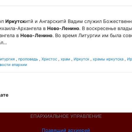
оп
Иркутск
итй и Ангарскитй Вадим служил Божественн
хаила-Архангела в
Ново-Ленино
. В воскресенье вла
ангела в
Ново-Ленино
. Во время Литургии им была со
...
итургия
,
проповедь
,
Христос
,
храм
,
Иркутск
,
храмы иркутска
,
Ир
вости епархии
дате
ЕПАРХИАЛЬНОЕ УПРАВЛЕНИЕ
Правящий архиерей