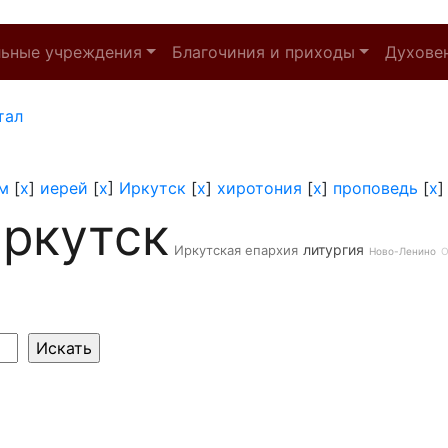
льные учреждения
Благочиния и приходы
Духове
тал
м
[
x
]
иерей
[
x
]
Иркутск
[
x
]
хиротония
[
x
]
проповедь
[
x
ркутск
литургия
Иркутская епархия
Ново-Ленино
О