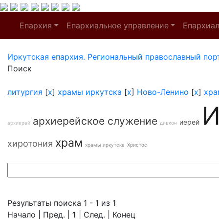
Епархия
Епархиальное управление
Епархиа
Иркутская епархия. Региональный православный пор
Поиск
литургия
[
x
]
храмы иркутска
[
x
]
Ново-Ленино
[
x
]
хра
И
архиерейское служение
иерей
архиерей
диакон
храм
хиротония
храмы иркутска
Христос
Результаты поиска 1 - 1 из 1
Начало | Пред. |
1
| След. | Конец