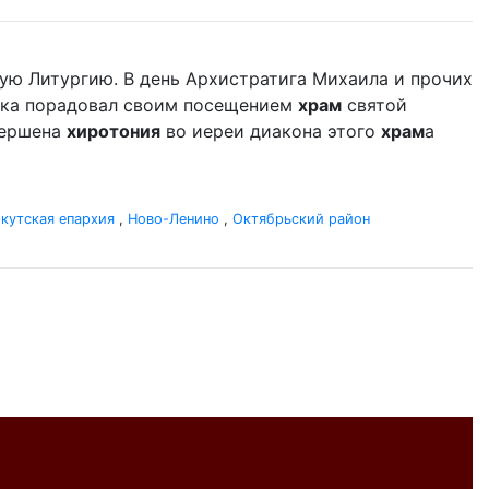
ую Литургию. В день Архистратига Михаила и прочих
дыка порадовал своим посещением
храм
святой
вершена
хиротония
во иереи диакона этого
храм
а
кутская епархия
,
Ново-Ленино
,
Октябрьский район