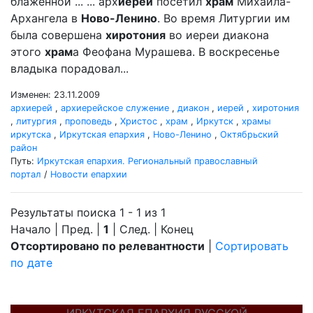
блаженной ... ... арх
иерей
посетил
храм
Михаила-
Архангела в
Ново-Ленино
. Во время Литургии им
была совершена
хиротония
во иереи диакона
этого
храм
а Феофана Мурашева. В воскресенье
владыка порадовал...
Изменен: 23.11.2009
архиерей
,
архиерейское служение
,
диакон
,
иерей
,
хиротония
,
литургия
,
проповедь
,
Христос
,
храм
,
Иркутск
,
храмы
иркутска
,
Иркутская епархия
,
Ново-Ленино
,
Октябрьский
район
Путь:
Иркутская епархия. Региональный православный
портал
/
Новости епархии
Результаты поиска 1 - 1 из 1
Начало | Пред. |
1
| След. | Конец
Отсортировано по релевантности
|
Сортировать
по дате