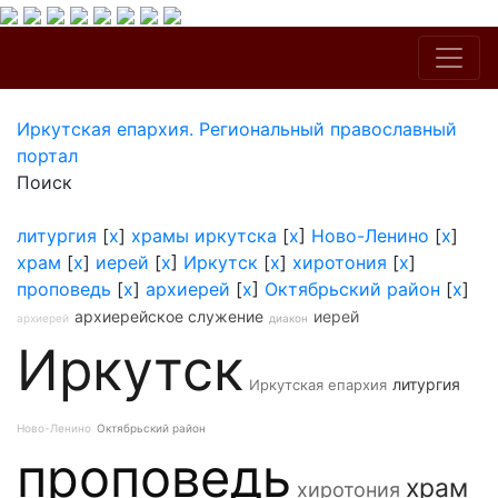
Иркутская епархия. Региональный православный
портал
Поиск
литургия
[
x
]
храмы иркутска
[
x
]
Ново-Ленино
[
x
]
храм
[
x
]
иерей
[
x
]
Иркутск
[
x
]
хиротония
[
x
]
проповедь
[
x
]
архиерей
[
x
]
Октябрьский район
[
x
]
архиерейское служение
иерей
архиерей
диакон
Иркутск
литургия
Иркутская епархия
Ново-Ленино
Октябрьский район
проповедь
храм
хиротония