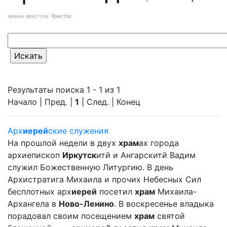
храмы иркутска
Христос
Результаты поиска 1 - 1 из 1
Начало | Пред. |
1
| След. | Конец
Арх
иерей
ские служения
На прошлой недели в двух
храм
ах города
архиепископ
Иркутск
итй и Ангарскитй Вадим
служил Божественную Литургию. В день
Архистратига Михаила и прочих Небесных Сил
бесплотных арх
иерей
посетил
храм
Михаила-
Архангела в
Ново-Ленино
. В воскресенье владыка
порадовал своим посещением
храм
святой