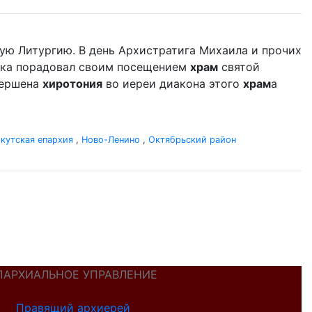
ую Литургию. В день Архистратига Михаила и прочих
дыка порадовал своим посещением
храм
святой
вершена
хиротония
во иереи диакона этого
храм
а
кутская епархия
,
Ново-Ленино
,
Октябрьский район
ПАРХИАЛЬНОЕ УПРАВЛЕНИЕ
Правящий архиерей