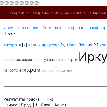
Епархия
Епархиальное управление
Епархиа
Иркутская епархия. Региональный православный пор
Поиск
литургия
[
x
]
храмы иркутска
[
x
]
Ново-Ленино
[
x
]
хра
Ирку
архиерейское служение
иерей
архиерей
диакон
храм
хиротония
храмы иркутска
Христос
Результаты поиска 1 - 1 из 1
Начало | Пред. |
1
| След. | Конец