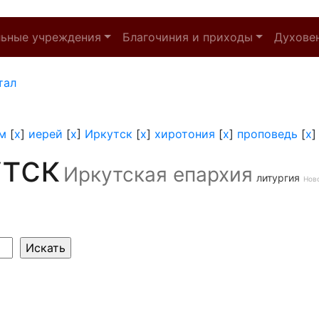
льные учреждения
Благочиния и приходы
Духове
тал
м
[
x
]
иерей
[
x
]
Иркутск
[
x
]
хиротония
[
x
]
проповедь
[
x
тск
Иркутская епархия
литургия
Нов