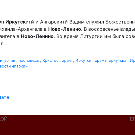
оп
Иркутск
итй и Ангарскитй Вадим служил Божественн
хаила-Архангела в
Ново-Ленино
. В воскресенье вла
ангела в
Ново-Ленино
. Во время Литургии им была со
...
итургия
,
проповедь
,
Христос
,
храм
,
Иркутск
,
храмы иркутска
,
Ир
вости епархии
дате
КОЙ
Е