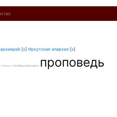
нство
]
архиерей
[
x
]
Иркутская епархия
[
x
]
проповедь
о-Ленино
Октябрьский район