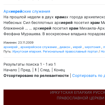
Арх
иерей
ские служения
На прошлой недели в двух
храм
ах города архиеписк
Небесных Сил бесплотных арх
иерей
посетил
храм
Ми
блаженной ... ... арх
иерей
посетил
храм
Михаила-Арх
Феофана Мурашева. В воскресенье владыка порадовал
Изменен: 23.11.2009
архиерей
,
архиерейское служение
,
диакон
,
иерей
,
хиротония
,
л
Путь:
Иркутская епархия. Региональный православный портал
/
Но
Результаты поиска 1 - 1 из 1
Начало | Пред. |
1
| След. | Конец
Отсортировано по релевантности
|
Сортировать по 
ИРКУТСКАЯ ЕПАРХИЯ РУСС
ПРАВОСЛАВНОЙ ЦЕРКВИ