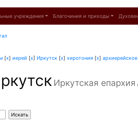
льные учреждения
Благочиния и приходы
Духове
тал
м
[
x
]
иерей
[
x
]
Иркутск
[
x
]
хиротония
[
x
]
архиерейское
ркутск
Иркутская епархия