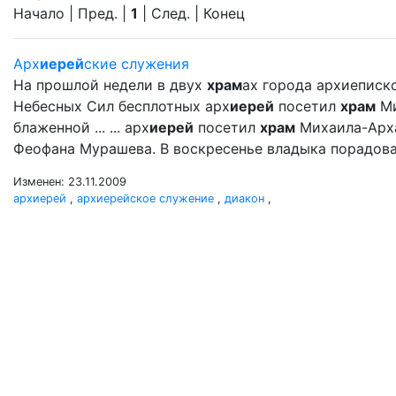
Начало | Пред. |
1
| След. | Конец
Арх
иерей
ские служения
На прошлой недели в двух
храм
ах города архиеписк
Небесных Сил бесплотных арх
иерей
посетил
храм
Ми
блаженной ... ... арх
иерей
посетил
храм
Михаила-Арх
Феофана Мурашева. В воскресенье владыка порадова
Изменен: 23.11.2009
архиерей
,
архиерейское служение
,
диакон
,