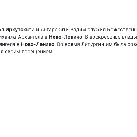
оп
Иркутск
итй и Ангарскитй Вадим служил Божественн
хаила-Архангела в
Ново-Ленино
. В воскресенье вла
ангела в
Ново-Ленино
. Во время Литургии им была со
л своим посещением...