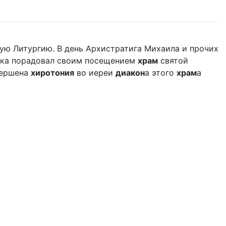
ую Литургию. В день Архистратига Михаила и прочих
дыка порадовал своим посещением
храм
святой
вершена
хиротония
во иереи
диакон
а этого
храм
а