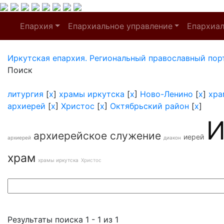
Епархия
Епархиальное управление
Епархиа
Иркутская епархия. Региональный православный пор
Поиск
литургия
[
x
]
храмы иркутска
[
x
]
Ново-Ленино
[
x
]
хра
архиерей
[
x
]
Христос
[
x
]
Октябрьский район
[
x
]
И
архиерейское служение
иерей
архиерей
диакон
храм
храмы иркутска
Христос
Результаты поиска 1 - 1 из 1