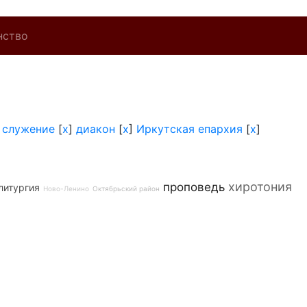
нство
 служение
[
x
]
диакон
[
x
]
Иркутская епархия
[
x
]
хиротония
проповедь
литургия
Ново-Ленино
Октябрьский район