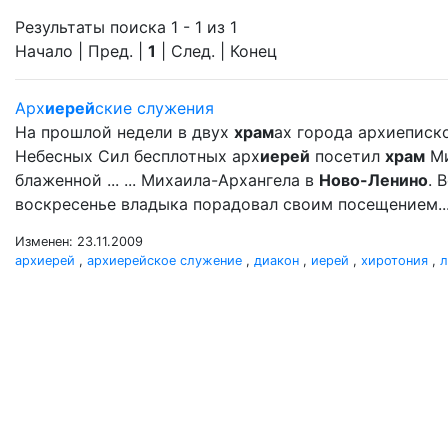
Результаты поиска 1 - 1 из 1
Начало | Пред. |
1
| След. | Конец
Арх
иерей
ские служения
На прошлой недели в двух
храм
ах города архиеписк
Небесных Сил бесплотных арх
иерей
посетил
храм
Ми
блаженной ... ... Михаила-Архангела в
Ново-Ленино
. 
воскресенье владыка порадовал своим посещением..
Изменен: 23.11.2009
архиерей
,
архиерейское служение
,
диакон
,
иерей
,
хиротония
,
л