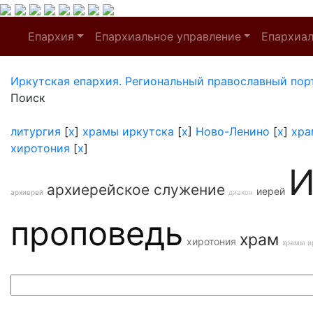
Епархия
Епархиальное управление
Епархиа
Иркутская епархия. Региональный православный пор
Поиск
литургия
[
x
]
храмы иркутска
[
x
]
Ново-Ленино
[
x
]
хра
хиротония
[
x
]
И
архиерейское служение
иерей
архиерей
диакон
проповедь
храм
хиротония
храмы и