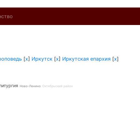
нство
роповедь
[
x
]
Иркутск
[
x
]
Иркутская епархия
[
x
]
литургия
Ново-Ленино
Октябрьский район