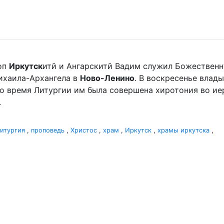
оп
Иркутск
итй и Ангарскитй Вадим служил Божественн
хаила-Архангела в
Ново-Ленино
. В воскресенье вла
Во время Литургии им была совершена хиротония во и
.
итургия
,
проповедь
,
Христос
,
храм
,
Иркутск
,
храмы иркутска
,