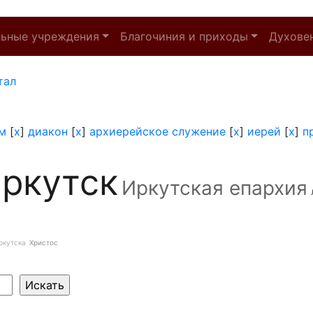
льные учреждения
Благочиния и приходы
Духове
тал
м
[
x
]
диакон
[
x
]
архиерейское служение
[
x
]
иерей
[
x
]
п
ркутск
Иркутская епархия
ркутска
Христос