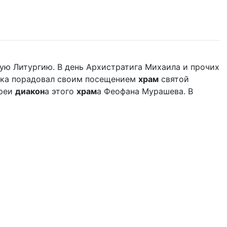
ую Литургию. В день Архистратига Михаила и прочих
дыка порадовал своим посещением
храм
святой
ереи
диакон
а этого
храм
а Феофана Мурашева. В