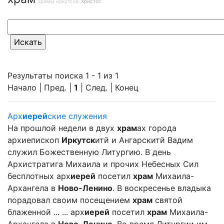
храмы иркутска
Христос
Результаты поиска 1 - 1 из 1
Начало | Пред. |
1
| След. | Конец
Арх
иерей
ские служения
На прошлой недели в двух
храм
ах города
архиепископ
Иркутск
итй и Ангарскитй Вадим
служил Божественную Литургию. В день
Архистратига Михаила и прочих Небесных Сил
бесплотных арх
иерей
посетил
храм
Михаила-
Архангела в
Ново-Ленино
. В воскресенье владыка
порадовал своим посещением
храм
святой
блаженной ... ... арх
иерей
посетил
храм
Михаила-