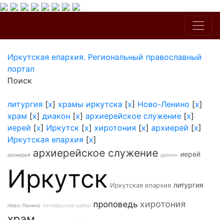
Иркутская епархия. Региональный православный
портал
Поиск
литургия
[
x
]
храмы иркутска
[
x
]
Ново-Ленино
[
x
]
храм
[
x
]
диакон
[
x
]
архиерейское служение
[
x
]
иерей
[
x
]
Иркутск
[
x
]
хиротония
[
x
]
архиерей
[
x
]
Иркутская епархия
[
x
]
архиерейское служение
иерей
архиерей
диакон
Иркутск
литургия
Иркутская епархия
хиротония
проповедь
Ново-Ленино
Октябрьский район
храм