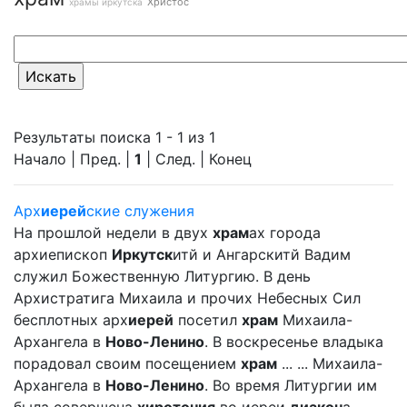
Христос
храмы иркутска
Результаты поиска 1 - 1 из 1
Начало | Пред. |
1
| След. | Конец
Арх
иерей
ские служения
На прошлой недели в двух
храм
ах города
архиепископ
Иркутск
итй и Ангарскитй Вадим
служил Божественную Литургию. В день
Архистратига Михаила и прочих Небесных Сил
бесплотных арх
иерей
посетил
храм
Михаила-
Архангела в
Ново-Ленино
. В воскресенье владыка
порадовал своим посещением
храм
... ... Михаила-
Архангела в
Ново-Ленино
. Во время Литургии им