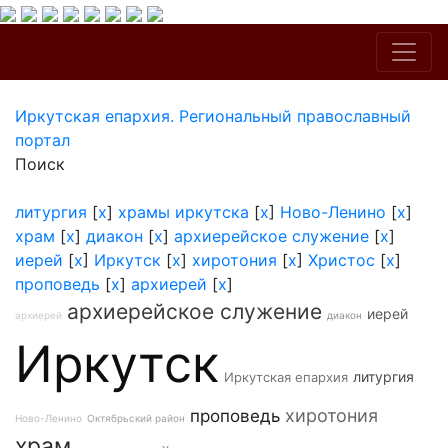
Иркутская епархия. Региональный православный
портал
Поиск
литургия
[
x
]
храмы иркутска
[
x
]
Ново-Ленино
[
x
]
храм
[
x
]
диакон
[
x
]
архиерейское служение
[
x
]
иерей
[
x
]
Иркутск
[
x
]
хиротония
[
x
]
Христос
[
x
]
проповедь
[
x
]
архиерей
[
x
]
архиерейское служение
иерей
архиерей
диакон
Иркутск
литургия
Иркутская епархия
хиротония
проповедь
Ново-Ленино
Октябрьский район
храм