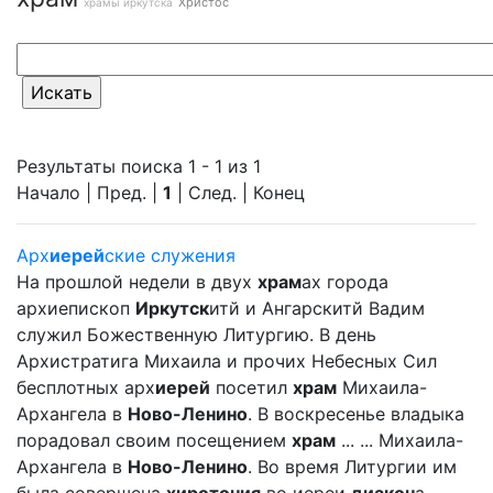
Христос
храмы иркутска
Результаты поиска 1 - 1 из 1
Начало | Пред. |
1
| След. | Конец
Арх
иерей
ские служения
На прошлой недели в двух
храм
ах города
архиепископ
Иркутск
итй и Ангарскитй Вадим
служил Божественную Литургию. В день
Архистратига Михаила и прочих Небесных Сил
бесплотных арх
иерей
посетил
храм
Михаила-
Архангела в
Ново-Ленино
. В воскресенье владыка
порадовал своим посещением
храм
... ... Михаила-
Архангела в
Ново-Ленино
. Во время Литургии им