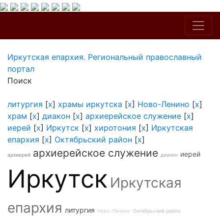
Иркутская епархия. Региональный православный
портал
Поиск
литургия
[
x
]
храмы иркутска
[
x
]
Ново-Ленино
[
x
]
храм
[
x
]
диакон
[
x
]
архиерейское служение
[
x
]
иерей
[
x
]
Иркутск
[
x
]
хиротония
[
x
]
Иркутская
епархия
[
x
]
Октябрьский район
[
x
]
архиерейское служение
иерей
архиерей
диакон
Иркутск
Иркутская
епархия
литургия
Ново-Ленино
Октябрьский район