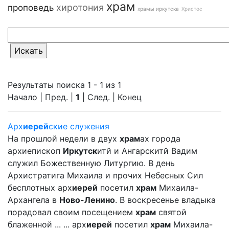
храм
хиротония
проповедь
храмы иркутска
Христос
Результаты поиска 1 - 1 из 1
Начало | Пред. |
1
| След. | Конец
Арх
иерей
ские служения
На прошлой недели в двух
храм
ах города
архиепископ
Иркутск
итй и Ангарскитй Вадим
служил Божественную Литургию. В день
Архистратига Михаила и прочих Небесных Сил
бесплотных арх
иерей
посетил
храм
Михаила-
Архангела в
Ново-Ленино
. В воскресенье владыка
порадовал своим посещением
храм
святой
блаженной ... ... арх
иерей
посетил
храм
Михаила-