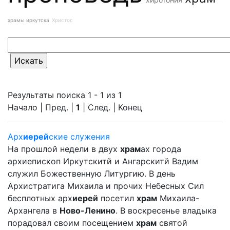
храмы иркутска
Христос
Результаты поиска 1 - 1 из 1
Начало | Пред. |
1
| След. | Конец
Арх
иерей
ские служения
На прошлой недели в двух
храм
ах города
архиепископ Иркутскитй и Ангарскитй Вадим
служил Божественную Литургию. В день
Архистратига Михаила и прочих Небесных Сил
бесплотных арх
иерей
посетил
храм
Михаила-
Архангела в
Ново-Ленино
. В воскресенье владыка
порадовал своим посещением
храм
святой