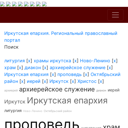
Иркутская епархия. Региональный православный
портал
Поиск
литургия
[
x
]
храмы иркутска
[
x
]
Ново-Ленино
[
x
]
храм
[
x
]
диакон
[
x
]
архиерейское служение
[
x
]
Иркутская епархия
[
x
]
проповедь
[
x
]
Октябрьский
район
[
x
]
иерей
[
x
]
Иркутск
[
x
]
Христос
[
x
]
архиерейское служение
иерей
архиерей
диакон
Иркутская епархия
Иркутск
литургия
Ново-Ленино
Октябрьский район
проповедь
храм
хиротония